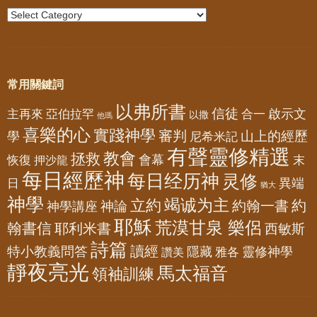
常用關鍵詞
以弗所書
信徒
亞伯拉罕
啟示文
主再來
合一
以撒
他瑪
喜樂的心
實踐神學
審判
山上的經歷
學
尼希米記
有聲靈修精選
教會
拯救
會幕
恢復
押沙龍
末
每日經歷神
每日经历神
灵修
異端
日
猶大
神學
竭诚为主
立約
約
神論
約翰一書
神學講座
耶穌
荒漠甘泉 樂侶
翰書信
耶利米書
西敏斯
詩篇
讀經
特小教義問答
隱藏
靈修神學
雅各
讚美
靜夜亮光
馬太福音
領袖訓練