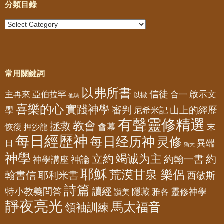
分類目錄
常用關鍵詞
以弗所書
信徒
亞伯拉罕
啟示文
主再來
合一
以撒
他瑪
喜樂的心
實踐神學
審判
山上的經歷
學
尼希米記
有聲靈修精選
教會
拯救
會幕
恢復
押沙龍
末
每日經歷神
每日经历神
灵修
異端
日
猶大
神學
竭诚为主
立約
約
神論
約翰一書
神學講座
耶穌
荒漠甘泉 樂侶
翰書信
耶利米書
西敏斯
詩篇
讀經
特小教義問答
隱藏
靈修神學
雅各
讚美
靜夜亮光
馬太福音
領袖訓練