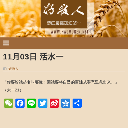
11月03日 活水一
BY
好牧人
「你要给祂起名叫耶稣；因祂要将自己的百姓从罪恶里救出来。」
（太一21）
WeChat
Facebook
Line
Twitter
Sina
Qzone
Share
Weibo