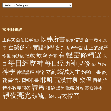
常用關鍵詞
以弗所書
信徒
亞伯拉罕
啟示文
主再來
合一
以撒
他瑪
喜樂的心
實踐神學
審判
山上的經歷
學
尼希米記
有聲靈修精選
教會
拯救
會幕
恢復
押沙龍
末
每日經歷神
每日经历神
灵修
異端
日
猶大
神學
竭诚为主
立約
約
神論
約翰一書
神學講座
耶穌
荒漠甘泉 樂侶
翰書信
耶利米書
西敏斯
詩篇
讀經
特小教義問答
隱藏
靈修神學
雅各
讚美
靜夜亮光
馬太福音
領袖訓練