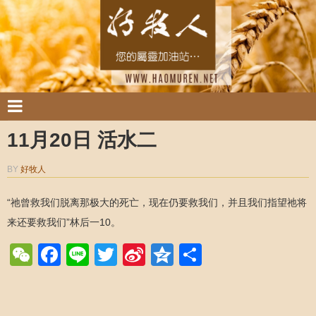
11月20日 活水二
BY
好牧人
“祂曾救我们脱离那极大的死亡，现在仍要救我们，并且我们指望祂将
来还要救我们”林后一10。
WeChat
Facebook
Line
Twitter
Sina
Qzone
Share
Weibo