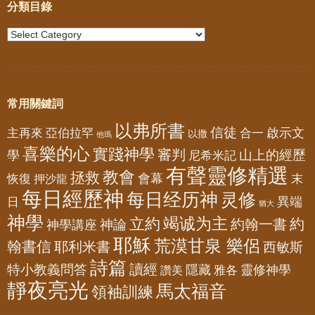
分類目錄
常用關鍵詞
以弗所書
信徒
亞伯拉罕
啟示文
主再來
合一
以撒
他瑪
喜樂的心
實踐神學
審判
山上的經歷
學
尼希米記
有聲靈修精選
教會
拯救
會幕
恢復
押沙龍
末
每日經歷神
每日经历神
灵修
異端
日
猶大
神學
竭诚为主
立約
約
神論
約翰一書
神學講座
耶穌
荒漠甘泉 樂侶
翰書信
耶利米書
西敏斯
詩篇
讀經
特小教義問答
隱藏
靈修神學
雅各
讚美
靜夜亮光
馬太福音
領袖訓練