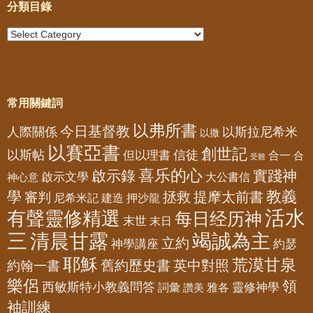
分類目錄
常用關鍵詞
以弗所書
今日基督教
人際關係
以斯拉尼希米
以撒
以賽亞書
創世記
以斯帖
但以理書
信徒
合一
合
受難
喜乐的心
啟示錄
實踐神
啟示文學
大公書信
神心意
教義
學
拯救
提摩太前書
審判
尼希米記
建造
押沙龍
活水
有聲靈修精選
每日经历神
末世
末日
三
清晨甘露
竭誠為主
立約
神學講座
約瑟
耶穌
荒漠甘泉
舊約歷史書
英中對照
約翰一書
樂侶
領
西敏斯特小教義問答
靈修神學
詞彙
雅各
讚美
袖訓練