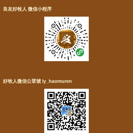
良友好牧人 微信小程序
好牧人微信公眾號 ly_haomuren