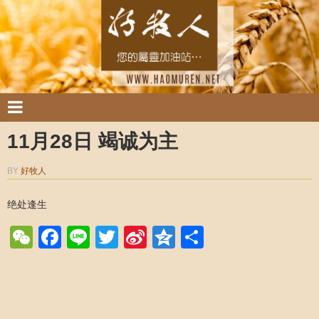
11月28日 竭诚为主
BY
好牧人
绝处逢生
WeChat
Facebook
Line
Twitter
Sina
Qzone
Share
Weibo
Post navigation