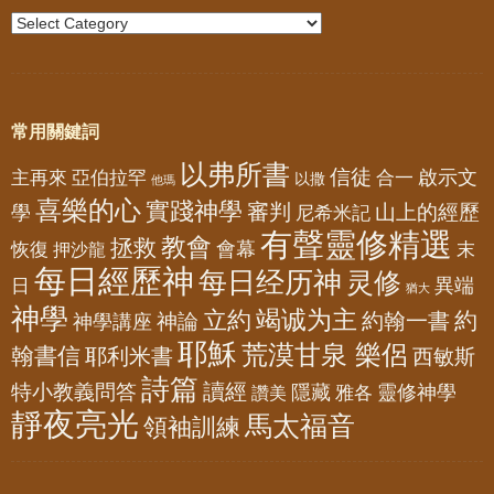
常用關鍵詞
以弗所書
信徒
亞伯拉罕
啟示文
主再來
合一
以撒
他瑪
喜樂的心
實踐神學
審判
山上的經歷
學
尼希米記
有聲靈修精選
教會
拯救
會幕
恢復
押沙龍
末
每日經歷神
每日经历神
灵修
異端
日
猶大
神學
竭诚为主
立約
約
神論
約翰一書
神學講座
耶穌
荒漠甘泉 樂侶
翰書信
耶利米書
西敏斯
詩篇
讀經
特小教義問答
隱藏
靈修神學
雅各
讚美
靜夜亮光
馬太福音
領袖訓練