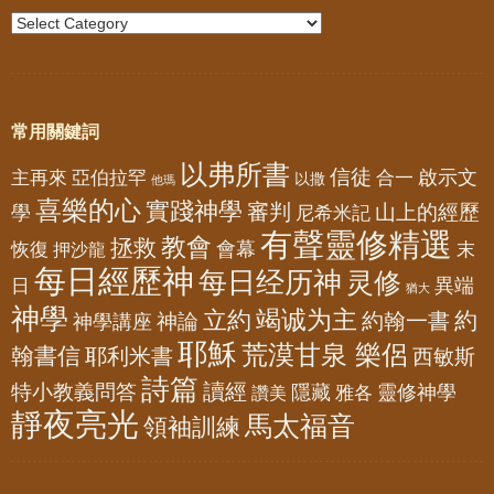
常用關鍵詞
以弗所書
信徒
亞伯拉罕
啟示文
主再來
合一
以撒
他瑪
喜樂的心
實踐神學
審判
山上的經歷
學
尼希米記
有聲靈修精選
教會
拯救
會幕
恢復
押沙龍
末
每日經歷神
每日经历神
灵修
異端
日
猶大
神學
竭诚为主
立約
約
神論
約翰一書
神學講座
耶穌
荒漠甘泉 樂侶
翰書信
耶利米書
西敏斯
詩篇
讀經
特小教義問答
隱藏
靈修神學
雅各
讚美
靜夜亮光
馬太福音
領袖訓練