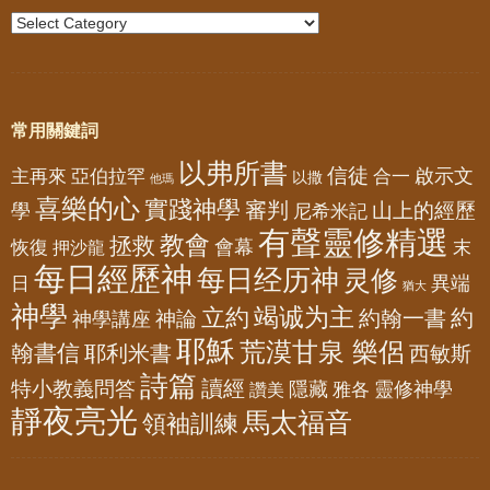
常用關鍵詞
以弗所書
信徒
亞伯拉罕
啟示文
主再來
合一
以撒
他瑪
喜樂的心
實踐神學
審判
山上的經歷
學
尼希米記
有聲靈修精選
教會
拯救
會幕
恢復
押沙龍
末
每日經歷神
每日经历神
灵修
異端
日
猶大
神學
竭诚为主
立約
約
神論
約翰一書
神學講座
耶穌
荒漠甘泉 樂侶
翰書信
耶利米書
西敏斯
詩篇
讀經
特小教義問答
隱藏
靈修神學
雅各
讚美
靜夜亮光
馬太福音
領袖訓練