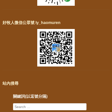
好牧人微信公眾號 ly_haomuren
站內搜尋
關鍵詞(以逗號分隔)