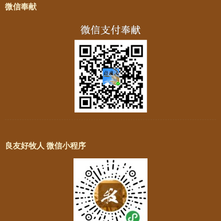
微信奉献
良友好牧人 微信小程序