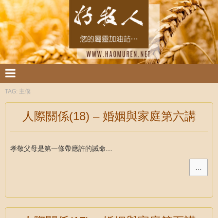
TAG:
主僕
人際關係(18) – 婚姻與家庭第六講
孝敬父母是第一條帶應許的誡命…
…