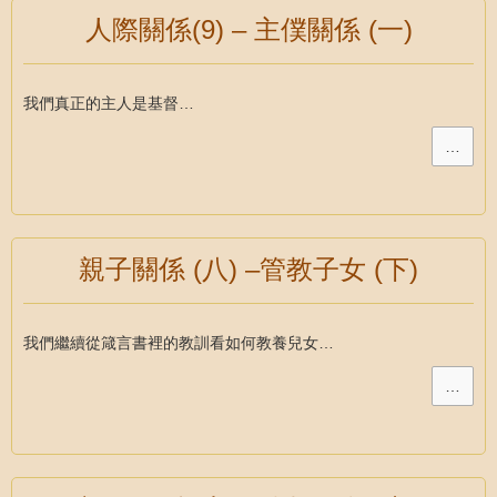
人際關係(9) – 主僕關係 (一)
我們真正的主人是基督…
…
親子關係 (八) –管教子女 (下)
我們繼續從箴言書裡的教訓看如何教養兒女…
…