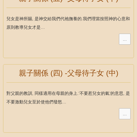
兒女是神所賜, 是神交給我們代祂撫養的.我們理當按照神的心意和
原則教導兒女才是…
…
親子關係 (四) -父母待子女 (中)
對父親的教訓, 同樣適用在母親的身上.‘不要惹兒女的氣’的意思, 是
不要激動兒女至於使他們發怒…
…