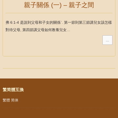
親子關係 (一) – 親子之間
弗 6:1-4 是說到父母和子女的關係`. 第一節到第三節講兒女該怎樣
對待父母, 第四節講父母如何教養兒女…
…
Post navigation
繁简體互換
繁體
简体