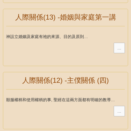
人際關係(13) -婚姻與家庭第一講
神設立婚姻及家庭有祂的來源、目的及原則…
…
人際關係(12) -主僕關係 (四)
順服權柄和使用權柄的事, 聖經在這兩方面都有明確的教導…
…