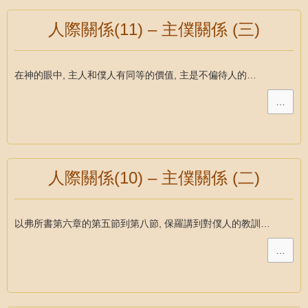
人際關係(11) – 主僕關係 (三)
在神的眼中, 主人和僕人有同等的價值, 主是不偏待人的…
…
人際關係(10) – 主僕關係 (二)
以弗所書第六章的第五節到第八節, 保羅講到對僕人的教訓…
…