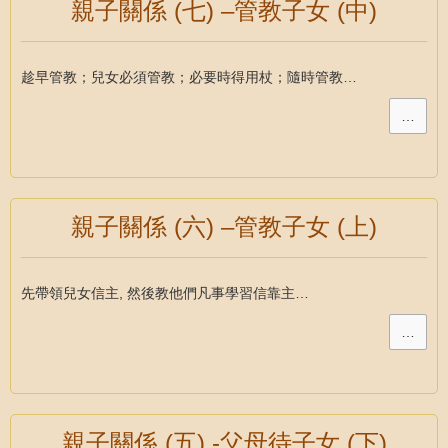
親子關係 (七) –管教子女 (中)
趁早管教；兒女必須管教；必要時得用杖；隨時管教…
…
親子關係 (六) –管教子女 (上)
先帶領兒女信主, 然後教他們凡事學習信靠主…
…
親子關係 (五) -父母待子女 (下)