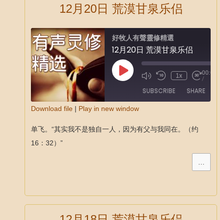
12月20日 荒漠甘泉乐侣
好牧人有聲靈修精選
12月20日 荒漠甘泉乐侣
00:00
1x
/
SUBSCRIBE
SHARE
Download file
|
Play in new window
SHARE
单飞。“其实我不是独自一人，因为有父与我同在。（约
RSS FEED
LINK
16：32）”
EMBED
…
12月18日 荒漠甘泉乐侣