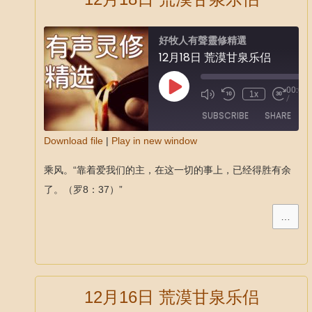
好牧人有聲靈修精選
12月18日 荒漠甘泉乐侣
00:00
1x
/
SUBSCRIBE
SHARE
Download file
|
Play in new window
SHARE
乘风。“靠着爱我们的主，在这一切的事上，已经得胜有余
RSS FEED
LINK
了。（罗8：37）”
EMBED
…
12月16日 荒漠甘泉乐侣