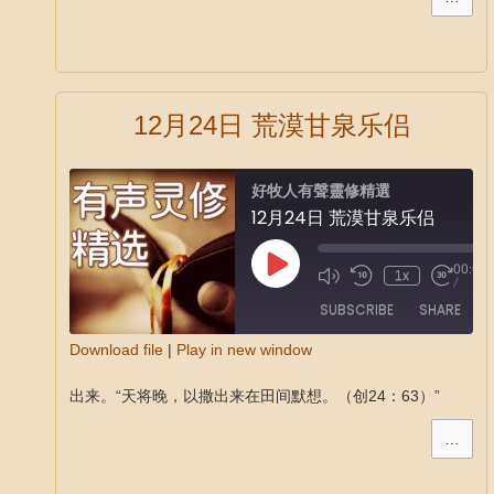
12月24日 荒漠甘泉乐侣
好牧人有聲靈修精選
12月24日 荒漠甘泉乐侣
00:00
1x
/
SUBSCRIBE
SHARE
Download file
|
Play in new window
SHARE
出来。“天将晚，以撒出来在田间默想。（创24：63）”
RSS FEED
LINK
…
EMBED