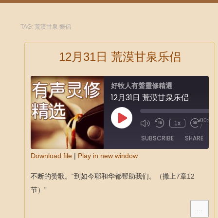
TAG:
荒漠甘泉 樂侶
12月31日 荒漠甘泉乐侣
好牧人有聲靈修精選
12月31日 荒漠甘泉乐侣
00:00
1x
/
SUBSCRIBE
SHARE
Download file
|
Play in new window
SHARE
不断的赞歌。“到如今耶和华都帮助我们。（撒上7章12
RSS FEED
LINK
节）”
EMBED
…