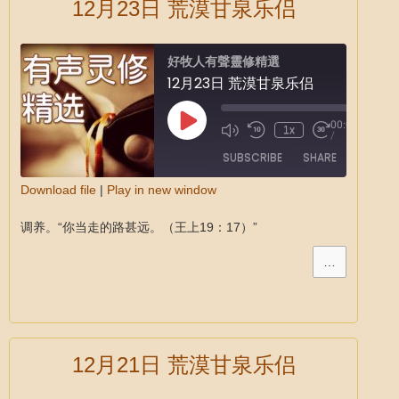
12月23日 荒漠甘泉乐侣
好牧人有聲靈修精選
12月23日 荒漠甘泉乐侣
00:00
1x
/
SUBSCRIBE
SHARE
Download file
|
Play in new window
SHARE
调养。“你当走的路甚远。（王上19：17）”
RSS FEED
LINK
…
EMBED
12月21日 荒漠甘泉乐侣