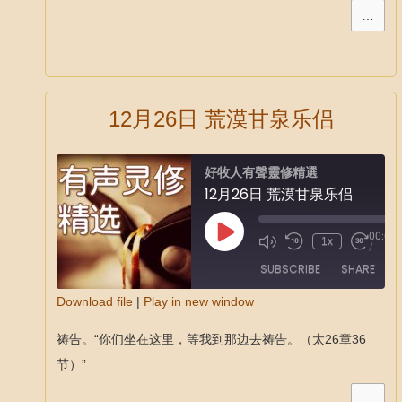
…
12月26日 荒漠甘泉乐侣
好牧人有聲靈修精選
12月26日 荒漠甘泉乐侣
00:00
1x
/
SUBSCRIBE
SHARE
Download file
|
Play in new window
SHARE
祷告。“你们坐在这里，等我到那边去祷告。（太26章36
RSS FEED
LINK
节）”
EMBED
…