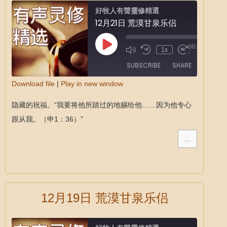
好牧人有聲靈修精選
12月21日 荒漠甘泉乐侣
00:00
1x
/
SUBSCRIBE
SHARE
Download file
|
Play in new window
SHARE
隐藏的祝福。“我要将他所踏过的地赐给他……因为他专心
RSS FEED
LINK
跟从我。（申1：36）”
EMBED
…
12月19日 荒漠甘泉乐侣