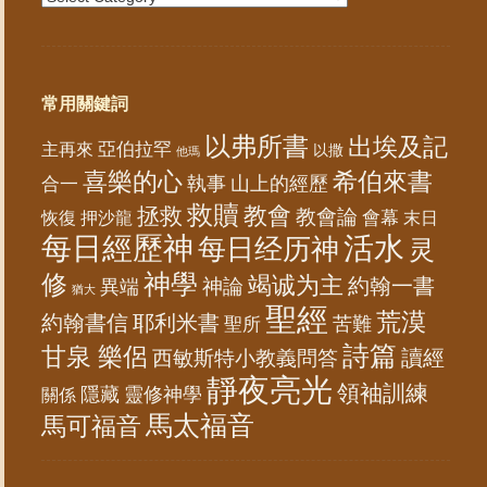
常用關鍵詞
以弗所書
出埃及記
亞伯拉罕
主再來
以撒
他瑪
喜樂的心
希伯來書
山上的經歷
執事
合一
救贖
教會
拯救
教會論
會幕
恢復
末日
押沙龍
每日經歷神
活水
每日经历神
灵
神學
修
竭诚为主
約翰一書
神論
異端
猶大
聖經
荒漠
約翰書信
耶利米書
苦難
聖所
詩篇
甘泉 樂侶
讀經
西敏斯特小教義問答
靜夜亮光
領袖訓練
隱藏
靈修神學
關係
馬太福音
馬可福音