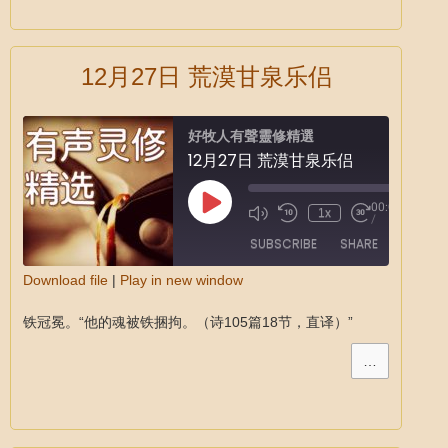
12月27日 荒漠甘泉乐侣
好牧人有聲靈修精選
12月27日 荒漠甘泉乐侣
00:00
1x
/
SUBSCRIBE
SHARE
Download file
|
Play in new window
SHARE
铁冠冕。“他的魂被铁捆拘。（诗105篇18节，直译）”
RSS FEED
LINK
…
EMBED