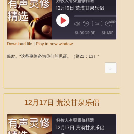
好牧人有聲靈修精選
12月19日 荒漠甘泉乐侣
00:00
1x
/
SUBSCRIBE
SHARE
Download file
|
Play in new window
SHARE
鼓励。“这些事终必为你们的见证。（路21：13）”
RSS FEED
LINK
…
EMBED
12月17日 荒漠甘泉乐侣
好牧人有聲靈修精選
12月17日 荒漠甘泉乐侣