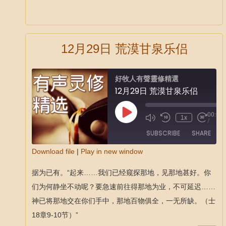
12月29日 荒漠甘泉乐侣
好牧人有聲靈修精選
12月29日 荒漠甘泉乐侣
00:00
1x
/
SUBSCRIBE
SHARE
Download file
|
Play in new window
SHARE
据为已有。“起来……我们已经窥探那地，见那地甚好。你
RSS FEED
LINK
们为何静坐不动呢？要急速前往得那地为业，不可延迟……
神已将那地交在你们手中，那地百物俱全，一无所缺。（士
EMBED
18章9-10节）”