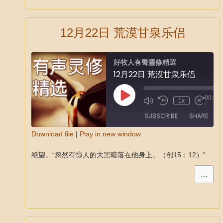
12月22日 荒漠甘泉乐侣
好牧人有聲靈修精選
12月22日 荒漠甘泉乐侣
00:00
1x
/
SUBSCRIBE
SHARE
Download file
|
Play in new window
SHARE
绝望。“忽然有惊人的大黑暗落在他身上。（创15：12）”
RSS FEED
LINK
…
EMBED