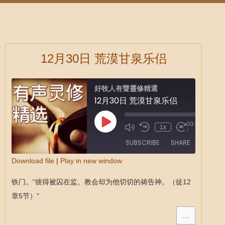
12月30日 荒漠甘泉乐侣
好牧人有聲靈修精選
12月30日 荒漠甘泉乐侣
00:00
1x
/
SUBSCRIBE
SHARE
Download file
|
Play in new window
SHARE
铁门。“彼得被囚在监。教会却为他切切的祷告神。（徒12
RSS FEED
LINK
章5节）”
EMBED
…