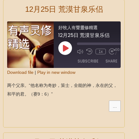
12月25日 荒漠甘泉乐侣
好牧人有聲靈修精選
12月25日 荒漠甘泉乐侣
00:00
1x
/
SUBSCRIBE
SHARE
Download file
|
Play in new window
SHARE
两个父亲。“他名称为奇妙，策士，全能的神，永在的父，
RSS FEED
LINK
和平的君。（赛9：6）”
EMBED
…