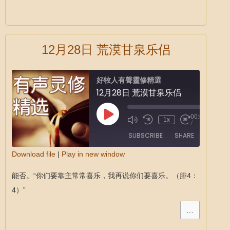
12月28日 荒漠甘泉乐侣
好牧人有聲靈修精選
12月28日 荒漠甘泉乐侣
00:00
1x
/
SUBSCRIBE
SHARE
Download file
|
Play in new window
SHARE
能否。“你们要靠主常常喜乐，我再说你们要喜乐。（腓4：
RSS FEED
LINK
4）”
EMBED
…