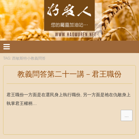
TAG:
西敏斯特小教義問答
教義問答第二十一講－君王職份
君王職份一方面是在選民身上執行職份, 另一方面是祂在仇敵身上
執掌君王權柄…
…