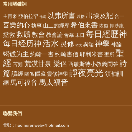
常用關鍵詞
以弗所書
出埃及記
亞伯拉罕
主再來
合一
以撒
他瑪
喜樂的心
希伯來書
山上的經歷
執事
恢復
押沙龍
每日經歷神
救贖
教會
拯救
教會論
會幕
末日
活水
每日经历神
神學
灵修
神論
異端
猶大
聖
竭诚为主
約翰一書
約翰書信
耶利米書
聖所
經
詩
荒漠甘泉 樂侶
西敏斯特小教義問答
苦難
靜夜亮光
篇
領袖訓
讀經
隱藏
靈修神學
關係
馬太福音
馬可福音
練
聯繫我們
電郵：haomurenweb@hotmail.com