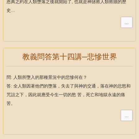
恩典之約在人類墮落之後就開始了, 也就是神拯救人類救贖的歷
史…
…
教義問答第十四講─悲慘世界
問: 人類所墮入的那種景況中的悲慘何在？
答: 全人類因著他們的墮落，失去了與神的交通，落在神的忿怒和
咒詛之下，因此就應受今生一切的愁 苦，死亡和地獄永遠的痛
苦。
…