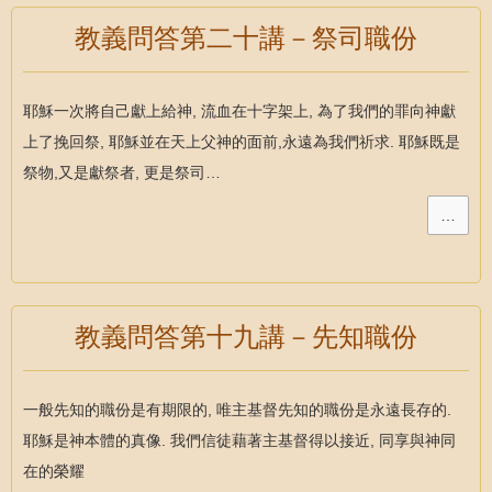
教義問答第二十講－祭司職份
耶穌一次將自己獻上給神, 流血在十字架上, 為了我們的罪向神獻
上了挽回祭, 耶穌並在天上父神的面前,永遠為我們祈求. 耶穌既是
祭物,又是獻祭者, 更是祭司…
…
教義問答第十九講－先知職份
一般先知的職份是有期限的, 唯主基督先知的職份是永遠長存的.
耶穌是神本體的真像. 我們信徒藉著主基督得以接近, 同享與神同
在的榮耀