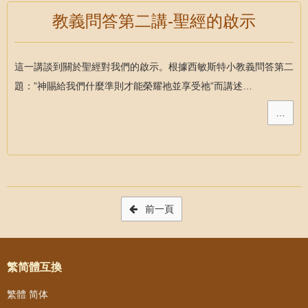
教義問答第二講-聖經的啟示
這一講談到關於聖經對我們的啟示。根據西敏斯特小教義問答第二
題：”神賜給我們什麼準則才能榮耀祂並享受祂”而講述…
…
Post navigation
前一頁
繁简體互換
繁體
简体