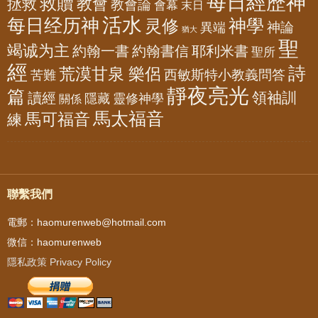
每日經歷神
救贖
教會
拯救
教會論
會幕
末日
活水
每日经历神
神學
灵修
神論
異端
猶大
聖
竭诚为主
約翰一書
約翰書信
耶利米書
聖所
經
詩
荒漠甘泉 樂侶
西敏斯特小教義問答
苦難
靜夜亮光
篇
領袖訓
讀經
隱藏
靈修神學
關係
馬太福音
馬可福音
練
聯繫我們
電郵：haomurenweb@hotmail.com
微信：haomurenweb
隱私政策 Privacy Policy