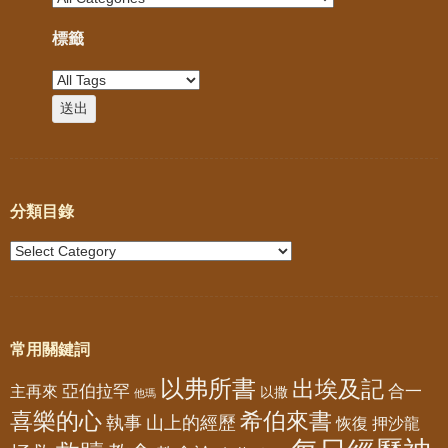
標籤
分類目錄
常用關鍵詞
以弗所書
出埃及記
亞伯拉罕
主再來
合一
以撒
他瑪
喜樂的心
希伯來書
山上的經歷
執事
恢復
押沙龍