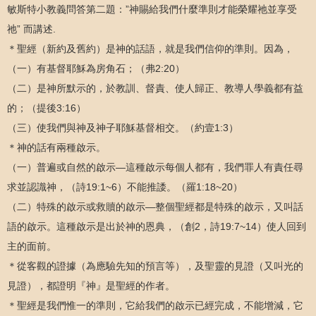
敏斯特小教義問答第二題：”神賜給我們什麼準則才能榮耀祂並享受
祂” 而講述.
＊聖經（新約及舊約）是神的話語，就是我們信仰的準則。因為，
（一）有基督耶穌為房角石；（弗2:20）
（二）是神所默示的，於教訓、督責、使人歸正、教導人學義都有益
的；（提後3:16）
（三）使我們與神及神子耶穌基督相交。（約壹1:3）
＊神的話有兩種啟示。
（一）普遍或自然的啟示—這種啟示每個人都有，我們罪人有責任尋
求並認識神，（詩19:1~6）不能推諉。（羅1:18~20）
（二）特殊的啟示或救贖的啟示—整個聖經都是特殊的啟示，又叫話
語的啟示。這種啟示是出於神的恩典，（創2，詩19:7~14）使人回到
主的面前。
＊從客觀的證據（為應驗先知的預言等），及聖靈的見證（又叫光的
見證），都證明『神』是聖經的作者。
＊聖經是我們惟一的準則，它給我們的啟示已經完成，不能增減，它