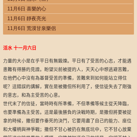
11月6日 喜樂的心
11月6日 靜夜亮光
11月6日 荒漠甘泉樂侶
活水
十一月六日
力量的大小是在乎平日有無鍛煉。平日有了受苦的心志，才能遇
患難有得勝的見證。盼望災前被提的人，天天心中想逃避苦難，
在他們心中沒有為基督受苦的準備，苦難來到如何能站立得住
呢？這錯誤的講解，實在是被撒但所利用了，使信徒失去了剛強
的意志，和為主受苦的心意。
世代末了的信徒，當時時有所準備，不但準備等候主從天降臨，
也要準備為主受苦。這是最後勝負的決戰時期，是撒但將要被捉
拿的時候，撒但要作垂死的決鬥，它要用盡了自己的能力、座位
和大權柄與神爭戰；撒但不甘心被扔在無底坑中，它不甘心放棄