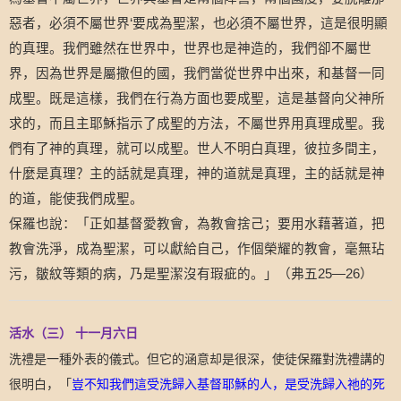
惡者，必須不屬世界
‘
要成為聖潔，也必須不屬世界，這是很明顯
的真理。我們雖然在世界中，世界也是神造的，我們卻不屬世
界，因為世界是屬撒但的國，我們當從世界中出來，和基督一同
成聖。既是這樣，我們在行為方面也要成聖，這是基督向父神所
求的，而且主耶穌指示了成聖的方法，不屬世界用真理成聖。我
們有了神的真理，就可以成聖。世人不明白真理，彼拉多間主，
什麼是真理？主的話就是真理，神的道就是真理，主的話就是神
的道，能使我們成聖。
保羅也說：
「
正如基督愛教會，為教會捨己；要用水藉著道，把
教會洗淨，成為聖潔，可以獻給自己，作個榮耀的教會，毫無玷
污，皺紋等類的病，乃是聖潔沒有瑕疵的。
」
（
弗五
25—26
）
活水（三）
十一月六日
洗禮是一種外表的儀式。但它的涵意却是很深，使徒保羅對洗禮講的
很明白，「
豈不知我們這受洗歸入基督耶穌的人，是受洗歸入祂的死