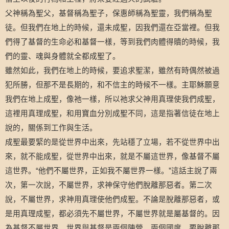
父神稱為聖父，基督稱為聖子，保惠師稱為聖靈，我們稱為聖
徒。但我們在地上的時候，還未成聖，因我們還在亞當裡。但我
們得了基督的生命必和基督一樣，等到我們肉體得贖的時候，我
們的靈、魂與身體就全都成聖了。
雖然如此，我們在地上的時候，要追求聖潔，雖然有時偶然被過
犯所勝，但那不是長期的，和不信主的時候不一樣。主耶穌願意
我們在地上成聖，像祂一樣，所以祂求父神用真理使我們成聖，
這裡用真理成聖，和用寶血分別成聖不同，這是指著信徒在地上
說的，關係到工作與生活。
成聖最要緊的是從世界中出來，先站穩了立場，若不從世界中出
來，就不能成聖，從世界中出來，就是不屬這世界，像基督不屬
這世界。
“
他們不屬世界，正如我不屬世界一樣。
”
這話主說了兩
次，第一次說，不屬世界，求神保守他們脫離那惡者。第二次
說，不屬世界，求神用真理使他們成聖。不論是脫離那惡者，或
是用真理成聖，都必須先不屬世界，不屬世界就是屬基督的。因
為基督不屬世界，世界與基督是兩個陣營，兩個國度，要脫離那