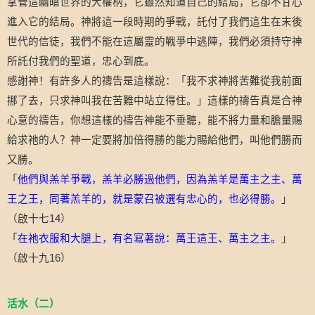
掌管這幽暗世界的大權柄，它雖然知道自己的結局，它卻不甘心
進入它的結局。神將這一段時期的爭戰，託付了我們這生在末後
世代的信徒，我們不能在這屬靈的戰爭中逃陣，我們必須持守神
所託付我們的聖道，忠心到底。
感謝神！有許多人的禱告是這樣說：「我不求神將苦難從我前面
挪了去，只求神叫我在苦難中站立得住。」這樣的禱告真是合神
心意的禱告，你想這樣的禱告神能不垂聽，能不將力量和膽量賜
給求祂的人？神一定要將加倍得勝的能力賜給他們，叫他們勝而
又勝。
「
他們與羔羊爭戰，羔羊必勝過他們，因為羔羊是萬主之主、萬
王之王，同著羔羊的，就是蒙召被選有忠心的，也必得勝。
」
（啟十七
14
）
「
在祂衣服和大腿上，有名寫著說：萬王這王、萬主之主。
」
（啟十九
16
）
活水（二）