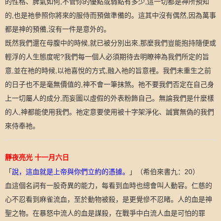
的性格、脾氣如何
,
不管你的優點或弱點有多少
,
這一切都是神所預知
的
,
也是祂參照你將來的服侍而預做準備的。這其中沒有偶然
,
因為萬事
都是神的預備
,
沒有一件是意外的。
既然我們還在母腹中的時候
,
就已被分別出來
,
那麼我們豈能抱持隨便或
輕浮的人生態度呢
?
我們每一個人必須期待去明瞭神為我們所定的旨
意
,
並在祂的時候
,
以祂喜悅的方式
,
融入祂的旨意裡。我們未重生之前
的日子也不是毫無價值的
,
神不會一筆抹煞。祂不要我們否定在自己身
上一切屬人的成分
,
而妄圖以虛假的外表粉飾自己。無論我們是什麼樣
的人
,
神都能使用我們。祂定意要使用被十字架淨化、誠實無偽的我們
來侍奉祂。
靜夜亮光
十一月六日
「
說，這血就是上帝與你們立約的憑據。
」（希伯來書九：
20
）
血這個名詞有一股奇異的能力，每看到血時也總會叫人動容。仁慈的
心不忍看到麻雀流血，至於動物被殺，是更覺慘不忍睹。人的血是神
聖之物。在暴怒中流人的血是謀殺，在戰爭中白流人血是可怕的罪