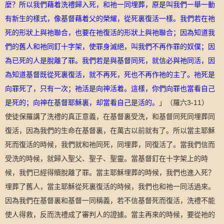
麼？所以我們藉着洗禮歸入死，和祂一同埋葬，原是叫我們一舉一動
有新生的樣式，像基督藉着父的榮耀，從死裏復活一樣。我們若在祂
死的形狀上與祂聯合，也要在祂復活的形狀上與祂聯合；因為知道我
們的舊人和祂同釘十字架，使罪身滅絕，叫我們不再作罪的奴僕；因
為已死的人是脫離了罪。我們若是與基督同死，就信必與祂同活，因
為知道基督既從死裏復活，就不再死，死也不再作祂的主了。祂死是
向罪死了，只有一次；祂活是向神活着。這樣，你們向罪也當看自己
是死的；向神在基督耶穌裏，却當看自己是活的。
」
（
羅六
3-11
）
使徒保羅講了洗禮的真正意義，在基督裏受洗，和基督同死同埋葬同
復活，因為我們的生命在基督裏，在萬古以前就有了。所以當主耶穌
死而復活的時候，我們就和祂同死，同埋葬，同復活了。當我們信而
受洗的時候，就歸入聖父、聖子、聖靈。當基督釘在十字架上的時
候，我們已經得贖脫離了罪。當主耶穌埋葬的時候，我們也進入死？
埋葬了舊人，當主耶穌從死裏復活的時候，我們也和祂一同活過來。
因為我們在基督裏和基督一同稱義，若不信基督死而復活，洗禮不能
使人得救，反而洗禮成了審判人的證據。當主再來的時候，要從祂的