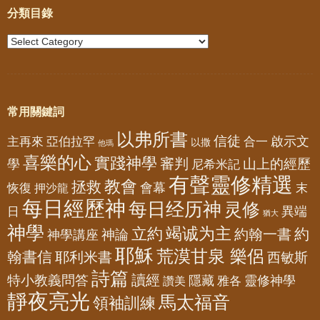
分類目錄
常用關鍵詞
以弗所書
信徒
亞伯拉罕
啟示文
主再來
合一
以撒
他瑪
喜樂的心
實踐神學
審判
山上的經歷
學
尼希米記
有聲靈修精選
教會
拯救
會幕
恢復
押沙龍
末
每日經歷神
每日经历神
灵修
異端
日
猶大
神學
竭诚为主
立約
約
神論
約翰一書
神學講座
耶穌
荒漠甘泉 樂侶
翰書信
耶利米書
西敏斯
詩篇
讀經
特小教義問答
隱藏
靈修神學
雅各
讚美
靜夜亮光
馬太福音
領袖訓練