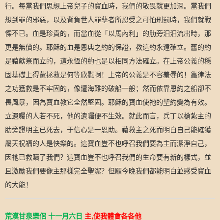
行。每當我們思想上帝兒子的寶血時，我們的敬畏就更加深。當我們
想到罪的邪惡，以及背負世人罪孽者所忍受之可怕刑罰時，我們就戰
慄不已。血是珍貴的，而當血從「以馬內利」的肋旁汨汨流出時，那
更是無價的。耶穌的血是恩典之約的保證，教這約永遠確立。舊的約
是藉獻祭而立的，這永恆的約也是以相同方法確立。在上帝公義的穩
固基礎上得蒙拯救是何等欣慰啊！上帝的公義是不容羞辱的！靠律法
之功獲救是不牢固的，像遭海難的破船一般；然而依靠恩約之船卻不
畏風暴，因為寶血教它全然堅固。耶穌的寶血使祂的聖約變為有效。
立遺囑的人若不死，他的遺囑便不生效。就此而言，兵丁以槍紮主的
肋旁證明主已死去，于信心是一恩助。藉救主之死而明白自己能確獲
屬天祝福的人是快樂的。這寶血豈不也呼召我們要為主而潔淨自己，
因祂已救贖了我們？這寶血豈不也呼召我們的生命要有新的樣式，並
且激勵我們要像主那樣完全聖潔？但願今晚我們都能明白並感受寶血
的大能！
,
荒漠甘泉樂侶
十一
月
六
日
主
使我體會各各他