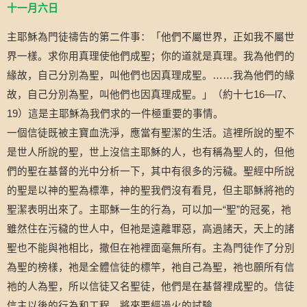
十一
月
六
日
主耶穌為門徒禱告的第二件事：
「
他們不屬世界，正如我不屬世
界一樣。求你用真理使他們成聖；你的道就是真理。我為他們的
緣故，自己分別為聖，叫他們也因真理成聖。
……
我為他們的緣
故，自己分別為聖，叫他們也因真理成聖。
」
（
約十七
16—l7
、
19
）
這是主耶穌為我們求的一件極重要的事情。
一個信徒既被主寶血洗淨，應當有聖潔的生活。這裡所說的聖不
是世人所說的聖，世上沒信主耶穌的人，也有稱為聖人的，但他
們的聖在基督的光中分析一下，其中有很多的污穢。聖經中所說
的聖是以神的聖為標準，神的聖我們沒有看見，但主耶穌將祂的
聖潔表明出來了。主耶穌一生的行為，可以加一
“
聖
”
的冠冕，祂
雖然住在污穢的世人中，但祂是遠離罪惡，高過諸天，天上的諸
聖也不能與祂相比，撒但在祂裡面毫無所有。主為門徒作了分別
為聖的榜樣，祂是全體信徒的標竿，祂自己為聖，祂也願所有信
祂的人為聖，所以信徒又名聖徒，他們是在基督裡成聖的。信徒
信主以後的行為和工程，將來要經過火的試驗。