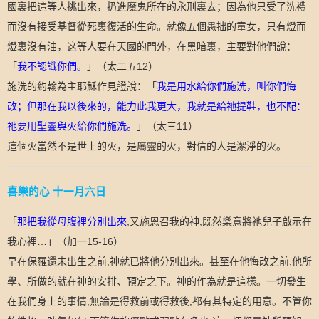
國裏把這等人挑出來，扔進魔鬼所在的永刑裏去；因為他只受了洗禮
而沒有接受基督從死裏復活的生命。就像五個愚拙的童女，只有燈而
燈裏沒有油，这等人要在天國的門外，在黑暗裏，主要對他們說：
「
我不認識你們。
」
（
太二五
12
）
施洗的約翰為主耶穌作見證說：「
我是用水給你們施洗，叫你們悔
改；但那在我以後來的，能力此我更大，我就是給祂提鞋，也不配：
祂要用聖靈與火給你們施洗。
」
（
太三
11
）
這個火當然不是世上的火，是屬靈的火，對信的人是潔淨的火。
喜樂的心
十一月六日
「
那把我從母腹裡分別出來
,
又施恩召我的神
,
既然樂意將祂兒子啟示在
我心裡
…
」（加一
15-16
）
早在保羅還未出生之前
,
神就已將他分別出來。甚至在他悔改之前
,
他所
學、所做的就在神的安排、預定之下。神的作為就是這樣。一切發生
在我們身上的事情
,
無論是得救前或得救後
,
都有其特定的用意。不管你