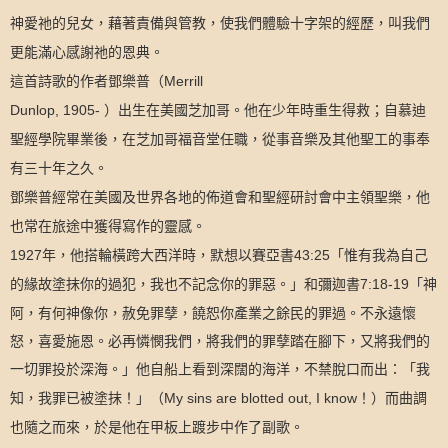
神愛祂的兒女，藉著責備與管教，使我們體驗十字架的經歷，叫我們
更能滿心感謝祂的恩典。
Merrill
這首詩歌的作者鄧樂普（
Dunlop, 1905-
）出生在美國芝加哥。他在少年時重生得救；自慕迪
聖經學院畢業後，在芝加哥福音堂任職，從事音樂及其他聖工的事奉
有三十年之久。
鄧樂普經常在美國及世界各地的佈道會和聖經研討會中主領聖樂，他
也常在旅途中獲得寫作的靈感。
1927
43:25
惟有我為自己
年，他搭輪橫跨大西洋時，默想以賽亞書
「
的緣故塗抹你的過犯，我也不記念你的罪惡。
7:18-19
神
」和彌迦書
「
阿，有何神像你，赦免罪孽，饒恕你產業之餘民的罪過。不永遠懷
怒，喜愛施恩。必再憐憫我們，將我們的罪孽踏在腳下，又將我們的
一切罪投於深海。
我
」他自船上看到深闊的海洋，不禁脫口而出：「
知，我罪已被塗抹！」（
My sins are blotted out, I know
！）而曲調
也隨之而來，於是他在甲板上踱步中作了副歌。