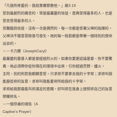
凡我所疼愛的，我就責備管教他。
3:19
「
」啟
受到最劇烈的痛苦的，常是最屬靈的信徒。恩典受得最多的人，也是
受苦受得最多的人。
苦難臨到信徒，沒有一次是偶然的，每一次都是受著父神的指揮的。
父神決不隨意冒險張弓發矢。祂的每一枝箭都是帶著一個特別的使命
出去的。
JosephCaryl
－－卡力爾（
）
最屬靈的基督人都是曾經過烈火的。如果你要更認識基督，你不要驚
異，祂必須帶你從你現在的環境中出來，引你經過荒野、爐火。
主阿，別的刑罰我都願意受，只求祢不要拿去我的十字架；求祢叫我
能服從祢的旨意，求祢叫我能愛祢所給我的十字架。
求祢給我那最能叫祢滿足的恩賜，好叫祢在我身上按照祢自己的旨意
榮耀祢名。
A
－一個俘虜的禱告（
Captive’s Prayer
）