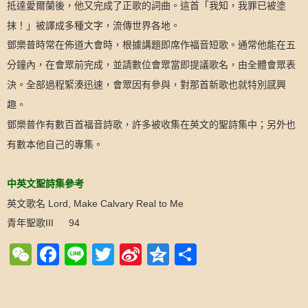
我知，我罪已被塗
抵達愛爾蘭後，他又完成了正歌的詞曲。這首「
抹！」被譯成多種文字，流傳世界各地。
鄧樂普時常在佈道大會時，根據講題即席作福音短歌。通常他能在五
分鐘內，在會眾前完成，並請數位會眾當即提議歌名，由全體會眾表
決。全部過程緊湊迅速，會眾因有參與，對那首新歌也就特別感興
趣。
鄧樂普作有數百首福音詩歌，許多被收集在英文的聖詩集中；另外也
有數本他自己的專集。
中英文聖詩集參考
英文歌名
Lord, Make Calvary Real to Me
青年聖歌
III
94
WeChat
Facebook
Line
Twitter
Sina
Qzone
Share
Weibo