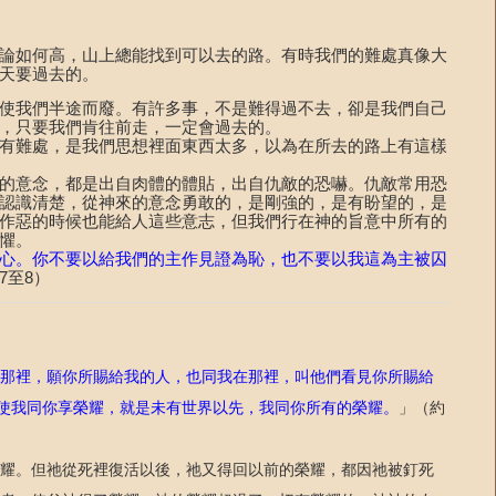
論如何高，山上總能找到可以去的路。有時我們的難處真像大
天要過去的。
使我們半途而廢。有許多事，不是難得過不去，卻是我們自己
，只要我們肯往前走，一定會過去的。
有難處，是我們思想裡面東西太多，以為在所去的路上有這樣
的意念，都是出自肉體的體貼，出自仇敵的恐嚇。仇敵常用恐
認識清楚，從神來的意念勇敢的，是剛強的，是有盼望的，是
作惡的時候也能給人這些意志，但我們行在神的旨意中所有的
懼。
心。你不要以給我們的主作見證為恥，也不要以我這為主被囚
至
）
7
8
那裡，願你所賜給我的人，也同我在那裡，叫他們看見你所賜給
使我同你享榮耀，就是未有世界以先，我同你所有的榮耀。
」（約
耀。但祂從死裡復活以後，祂又得回以前的榮耀，都因祂被釘死