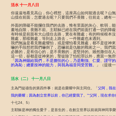
活水
十一月八日
你遠遠地看見高山，你心裡想，這座高山如何能過去呢？山無
山擋在前面，怎麼過去呢？只要我們不畏難，往前走，總有一
外面的障礙不能攔住我們的去路，惟有里面的灰心、軟弱，能
畫地自限，畏難不前。主耶穌已經在我們前面打通一切的障礙
有時候是前面有大山擋住去路，實在有難處；有的時候根本沒
難處，那樣難處，等到走上路去，一件難處也未遇到。
我們無論是看見難處懼怕，或是懼怕看見難處，都不是從神來
嚇的手段想把我們嚇倒了，恐嚇就是仇敵的戰術之一。我們當
必勝的，是有信心的，是不畏難的，是堅持的。雖然撒但在人
這一切，卻都是從神來的，聖徒除了怕犯罪以外，應當一無所
「
因為神賜給我們，不是膽怯的心，乃是剛強、仁愛、謹守的
的為恥；總要按神的能力，與我為福音同受苦難。
」（提後一
活水（二）
十一
月
八
日
主為門徒禱告的第四件事：就是在榮耀中與主同住。「
父阿，我在
我的榮耀；因為創立世界以前，你已經愛我了。
父阿，現在求你
”“
十七
、
）
24
5
主耶穌是神的獨生愛子，是首生的，在創立世界以前就與神同享榮