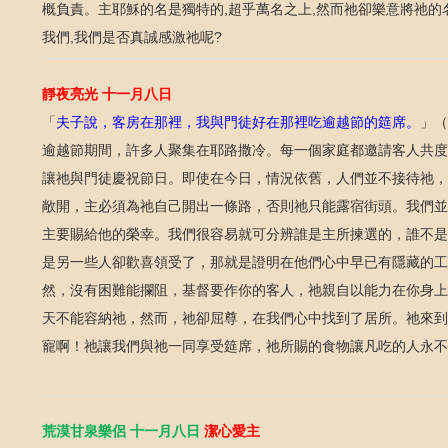
概負責。主耶穌的名是獨特的
超乎萬名之上
然而祂卻樂意將祂的
,
,
我們
我們是否真誠感激祂呢
,
?
靜夜亮光
十一月八日
「
夫子說，客房在那裡，我與門徒好在那裡吃逾越節的筵席。
」（
逾越節期間，許多人聚集在耶路撒冷。每一個家庭都邀請客人共度
讓祂與門徒慶祝節日。即使在今日，情況依舊，人們並不接待祂，
敞開，主必須為祂自己開出一條路，否則祂只能露宿街頭。我們並
主要賜給他的榮幸。我們很容易就可分辨誰是主所揀選的，誰不是
是另一些人卻歡喜領受了，那就是證明在他們心中早已有隱藏的工
然，沒有困難能攔阻，基督要作你的客人，祂親自以能力在你身上
天不能容納祂，然而，祂卻屈尊，在我們心中找到了居所。祂來到
寵啊！祂讓我們與祂一同享受筵席，祂所賜的食物讓凡吃的人永不
荒漠甘泉樂侶
十一月八日
潔心愛主