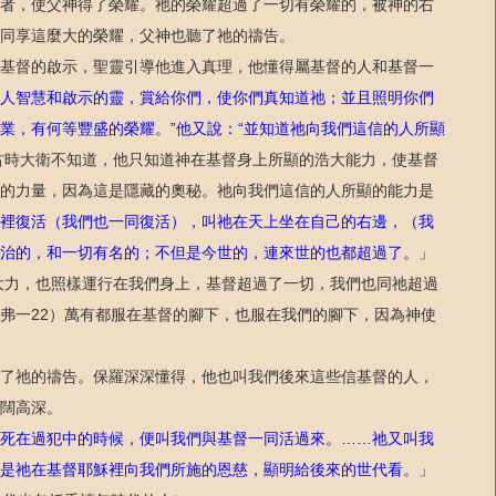
者，使父神得了榮耀。祂的榮耀超過了一切有榮耀的，被神的右
同享這麼大的榮耀，父神也聽了祂的禱告。
基督的啟示，聖靈引導他進入真理，他懂得屬基督的人和基督一
人智慧和啟示的靈，賞給你們，使你們真知道祂；並且照明你們
業，有何等豐盛的榮耀。
他又說：
並知道祂向我們這信的人所顯
”
“
古時大衛不知道，他只知道神在基督身上所顯的浩大能力，使基督
的力量，因為這是隱藏的奧秘。祂向我們這信的人所顯的能力是
裡復活（我們也一同復活），叫祂在天上坐在自己的右邊，（我
治的，和一切有名的；不但是今世的，連來世的也都超過了。
」
大力，也照樣運行在我們身上，基督超過了一切，我們也同祂超過
弗一
）萬有都服在基督的腳下，也服在我們的腳下，因為神使
22
了祂的禱告。保羅深深懂得，他也叫我們後來
這些信基督的人，
闊高深。
死在過犯中的時候，便叫我們與基督一同活過來。
祂又叫我
……
是祂在基督耶穌裡向我們所施的恩慈，顯明給後來的世代看。
」