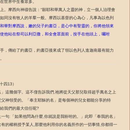
在世界中生養眾多。
上。摩西向神禱告說：
願耶和華萬人之靈的神，立一個人治理會
“
如同沒有牧人的羊羣一般。摩西以基督的心為心，凡事為以色列
和華對摩西說，嫩的兒子約書亞，是心中有聖靈的，你將他領來
使他站在祭司以利亞撒，和全會眾面前，按手在他頭上，囑咐
手，傳給了約書亞，約書亞後來成了領以色列人進迦南最有能力
。
十四
）
13
名」這幾個字。這不僅告訴我們
祂將從天父那兒取得超乎萬名之上
,
從父神領受的。「奉主耶穌的名」是每個神的兒女都能分享的特
給我們的最大信任呢
?
上一句
「如果他問為什麼
你就說是我吩咐的。」此即「奉我的名」
:
,
含有的權柄授予某人
那麼他利用你的名義所作的一切事情
你都得一
,
,