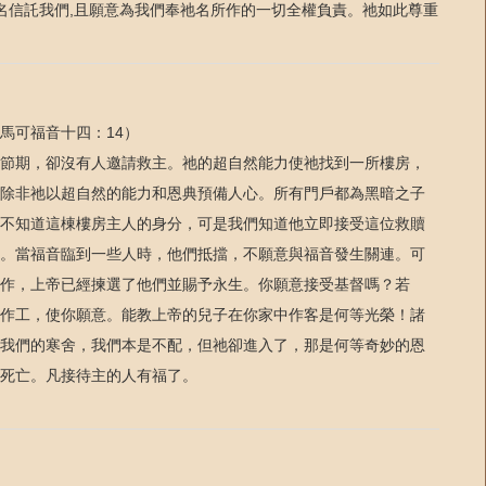
名信託我們
且願意為我們奉祂名所作的一切全權負責。
祂如此尊重
,
馬可福音十四：
）
14
節期，卻沒有人邀請救主。祂的超自然能力使祂找到一所樓房，
除非祂以超自然的能力和恩典預備人心。所有門戶都為黑暗之子
不知道這棟樓房主人的身分，可是我們知道他立即接受這位救贖
。當福音臨到一些人時，他們抵擋，不願意與福音發生關連。可
作，上帝已經揀選了他們並賜予永生。你願意接受基督嗎？若
作工，使你願意。能教上帝的兒子在你家中作客是何等光榮！諸
我們的寒舍，我們本是不配，但祂卻進入了，那是何等奇妙的恩
死亡。
凡接待主的人有福了。