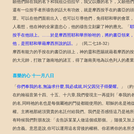
願他們歸在我的名下和我祖亞伯拉罕，我父以撒的名下，又願他們
還有一位按手者所禱告的話大有功效，就是摩西按手在約書亞的頭
眾。可以在他們面前出入，也可以引導他們，免得耶和華的會眾，
人着想，他在神的全家盡忠心，他的禱告立刻蒙了神的應允。「
耶
按手在他頭上。
於是摩西照耶和華所吩咐的，將約書亞領來，
……
他，是照耶和華藉摩西所說的話。
」（民二七
）
18-32
摩西有能力的手按在約書亞的頭上，神的靈和恩賜就藉着摩西的按
的大元帥，打敗了迦南地的諸王，得了迦南美地為以色列人的產業
喜樂的心
十一月八日
「
你們奉我的名
無論求什麼
我必成就
叫父因兒子得榮耀。
」（約
,
,
,
在約翰福音第十四、十五、十六章
我們發現主一再提到「奉我的
,
的名
同時祂的名也是每個屬祂的門徒都能使用的。耶穌的名是祂
,
權。主將祂那絕頂寶貴的名託付給我們。我們是否感悟這乃是祂所
有時候我們對朋友說
「去告訴某某人做這個或那個。」隨後又加
:
的含義。意思是說
你可以運用這名背後的權柄。你若將你的名所
,