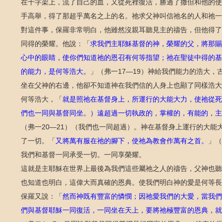
在十字架上，流了自己的血，又從死裡復活，勝過了撒但和他的使
手高舉，得了那超乎萬名之上的名。祂求父神叫信祂名的人和祂一
對這件事，保羅非常明白，他雖然沒親耳聽見主的禱告，但他得了
同得的榮耀。他說：「
求我們主耶穌基督的神，榮耀的父，將那賜
心中的眼睛，使你們知道祂的恩召有何等指望；祂在聖徒中得的基
的能力，是何等浩大。
」（弗一
）神給我們能力的浩大，
17—19
坐在父神的右邊，他卻不知道神在我們信的人身上也顯了同樣浩大
何等浩大，「
就是照祂在基督身上，所運行的大能大力，使祂從死
們也一同與基督同坐。）遠超過一切執政的，掌權的，有能的，主
（弗一
）（我們也一同超過）。神在基督身上運行的大能
20—21
了一切。「
又將萬有服在祂的腳下，使祂為教會作萬有之首。
」（
我們和基督一同承受一切。一同享榮耀。
這就是主耶穌在世界上最後為我們這些屬祂之人的禱告，父神也聽
也知道也明白，這偉大而真確的恩典。使我們明白神的愛是何等長
保羅又說：「
然而神既有豐富的憐憫；因祂愛我們的大愛，當我們
們與基督耶穌一同復活，一同坐在天上，要將祂極豐富的恩典，就