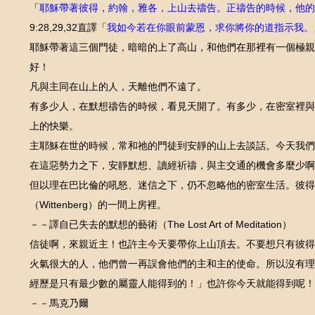
「
耶穌帶著彼得，約翰，雅各，上山去禱告。正禱告的時候，他的
直譯「
我如今若在你眼前蒙恩，求你將你的道指示我。
9:28,29,32
耶穌帶著這三個門徒，暗暗的上了高山，和他們在那裡有一個極親
好！
凡與主同在山上的人，天離他們不遠了。
有多少人，在默想禱告的時候，看見天開了。有多少，在密室裡與
上的快樂。
主耶穌在世的時候，常和祂的門徒到安靜的山上去談話。今天我
在這惡勢力之下，安靜默想、讀經祈禱，與主交通的機會多麼少啊
但以理在巴比倫的吼怒、迷信之下，仍不忽略他的密室生活。彼
（
）的一間上房裡。
Wittenberg
－－譯自已失去的默想的藝術（
）
The Lost Art of Meditation
信徒啊，來親近主！也許主今天要帶你上山頂去。不要想只有彼得
火氣很大的人，他們曾一再誤會他們的主和主的使命。所以沒有理
經歷是只有最少數的屬靈人能得到的！」也許你今天就能得到呢！
－－馬克乃爾