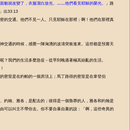
面貌就改變了，衣服潔白放光。
他們看見耶穌的榮光。
」路
……
」出
33:13
密的交通。他們不見一人。只見耶穌在那裡；啊！他們在那裡真
神交通的時候，感覺一陣洶湧的波濤突衝進來。這些都是預嘗天
們呢？我們的生活多麼急促－從早到晚過著極其紛亂的生活。
！
得的密室是在約帕的一個房頂上；馬丁路得的密室是在韋登伯
、約翰、雅各，是配去的；彼得是一個魯莽的人，雅各和約翰是
由可以叫主不帶你去。你不要自暴自棄的說：「啊，這些奇異的