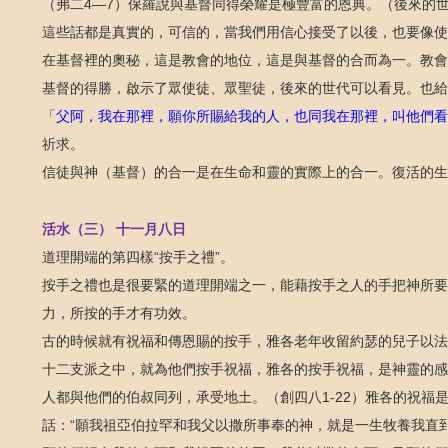
（弗二
）保羅說與基督同得榮耀是極豐富的恩典。（後來的
4—7
這些話都是真實的，可信的，當我們用信心接受了以後，也要像使
在基督裡的奧秘，這是教會的地位，這是與基督的合而為一。教會
基督的得勝，啟示了眾使徒、眾聖徒，後來的世代可以看見。也給
「
父阿，我在那裡，願你所賜給我的人，也同我在那裡，叫他們看
祈求。
信徒與神（基督）的合一是在生命和靈的實際上的合一。復活的生
活水（三）
十一月八日
道理開端的第四樣
按手之禮
。
“
”
按手之禮也是很要緊的道理開端之一，能藉按手之人的手把神所要
力，所按的手才有功效。
古的時候就有祝福和傳恩賜的按手，雅各老年收留約瑟的兒子以法
十二支派之中，就為他們按手祝福，雅各的按手祝福，是神靈的感
人都與他們的伯叔同列，承受地土。（創四八
）雅各的祝福
1-22
話：
願我祖亞伯拉罕和我父以撒所事奉的神，就是一生牧養我直
“