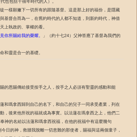
世代也包括千禧年時代的人）。
徒一樣願撇下一切所有的跟隨基督。這是那上好的福份，是隱藏
與基督合而為一，在舊約時代的人都不知道，到新約時代，神借
天上執政的、掌權的看。
見你所賜給我的榮耀。
」（約十七
）父神答應了基督為我們的
24
命和靈是合一的基礎。
賜的恩賜傳給接受按手之人，按手之人必須有聖靈的感動和能
蓮和瑪拿西歸到自己的名下，和自己的兒子一同承受產業，列在
動，後來他所祝的福就成為事實。以法蓮在瑪拿西之上，他們二
是奉神的名給以法蓮和瑪拿西祝福，在他的祝福中有這麼幾句
到今日的神，救贖我脫離一切患難的那使者，賜福與這兩個童子，