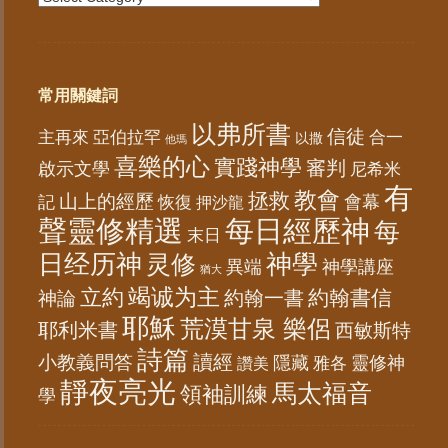
常用關鍵詞
以弗所書
信徒
亞伯拉罕
主再來
合一
以撒
他瑪
喜樂的心
實踐神學
審判
啟示文學
尼希米
有
教會
拯救
山上的經歷
會幕
記
恢復
押沙龍
聲靈修精選
每日經歷神
每
末日
日经历神
神學
灵修
異端
神學講座
猶大
竭诚为主
立約
約翰書信
神論
約翰一書
耶穌
荒漠甘泉 樂侶
耶利米書
西敏斯特
詩篇
讀經
小教義問答
隱藏
靈修神
雅各
讚美
靜夜亮光
馬太福音
領袖訓練
學