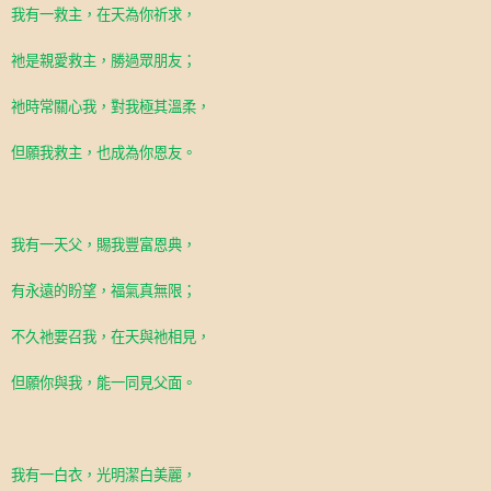
我有一救主，在天為你祈求，
祂是親愛救主，勝過眾朋友；
祂時常關心我，對我極其溫柔，
但願我救主，也成為你恩友。
我有一天父，賜我豐富恩典，
有永遠的盼望，福氣真無限；
不久祂要召我，在天與祂相見，
但願你與我，能一同見父面。
我有一白衣，光明潔白美麗，