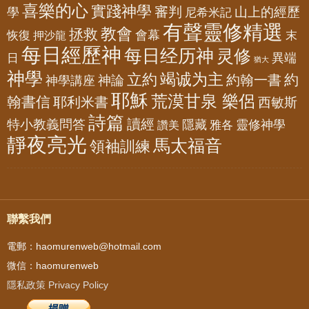
喜樂的心
實踐神學
審判
山上的經歷
學
尼希米記
有聲靈修精選
教會
拯救
會幕
恢復
押沙龍
末
每日經歷神
每日经历神
灵修
異端
日
猶大
神學
竭诚为主
立約
約
神論
約翰一書
神學講座
耶穌
荒漠甘泉 樂侶
翰書信
耶利米書
西敏斯
詩篇
讀經
特小教義問答
隱藏
靈修神學
雅各
讚美
靜夜亮光
馬太福音
領袖訓練
聯繫我們
電郵：haomurenweb@hotmail.com
微信：haomurenweb
隱私政策 Privacy Policy