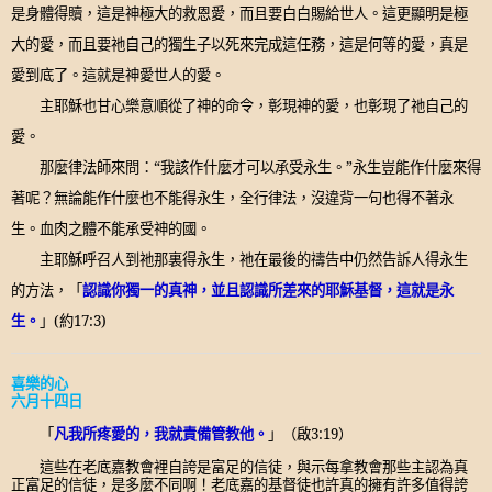
是身體得贖，這是神極大的救恩愛，而且要白白賜給世人。這更顯明是極
大的愛，而且要祂自己的獨生子以死來完成這任務，這是何等的愛，真是
愛到底了。這就是神愛世人的愛。
主耶穌也甘心樂意順從了神的命令，彰現神的愛，也彰現了祂自己的
愛。
那麼律法師來問：
“
我該作什麼才可以承受永生。
”
永生豈能作什麼來得
著呢？無論能作什麼也不能得永生，全行律法，沒違背一句也得不著永
生。血肉之體不能承受神的國。
主耶穌呼召人到祂那裏得永生，祂在最後的禱告中仍然告訴人得永生
的方法，「
認識你獨一的真神，並且認識所差來的耶穌基督，這就是永
生。
」
(
約
17:3)
喜樂的心
六月十四日
「
凡我所疼愛的，我就責備管教他。
」（啟
3:
19
）
這些在老底嘉教會裡自誇是富足的信徒
，
與示每拿教會那些主認為真
正富足的信徒
，
是多麼不同啊！老底嘉的基督徒也許真的擁有許多值得誇