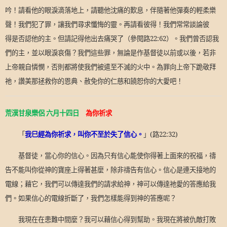
吟！請看他的眼淚滴落地上，請聽他沈痛的歎息，伴隨著他彈奏的輕柔樂
聲！我們犯了罪，讓我們尋求懺悔的靈。再請看彼得！我們常常談論彼
得是否認他的主。但請記得他出去痛哭了（參閱路
22:62
）。我們曾否認我
們的主，並以眼淚哀傷？我們這些罪，無論是作基督徒以前或以後，若非
上帝親自憐憫，否則都將使我們被遣至不滅的火中。為罪向上帝下跪敬拜
祂，讚美那拯救你的恩典、赦免你的仁慈和饒恕你的大愛吧！
荒漠甘泉樂侶 六月十四日
為你祈求
「
我巳經為你祈求，叫你不至於失了信心。
」
(
路
22:32)
基督徒，當心你的信心。因為只有信心能使你得著上面來的祝福，禱
告不能叫你從神的寶座上得著甚麼，除非禱告有信心。信心是連天接地的
電線；藉它，我們可以傳達我們的請求給神，神可以傳達祂愛的答應給我
們。如果信心的電線折斷了，我們怎樣能得到神的答應呢？
我現在在患難中間麼？我可以藉信心得到幫助。我現在將被仇敵打敗