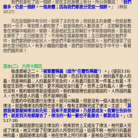
我們若是吃了這一個餅，就在主的身體上有分。所以保羅說：「
我們
雖多，仍是一個餅，一個身體；因為我們都是分受這一個餅。
」（林前
10:17
）
凡在這個餅中有分的，就得了主的生命；他就是主的身體，他就是教
會的一分子。等到眾人都吃飽了，就是得救的人數添滿了，主耶穌要和教
會在榮耀中喝新的。擘餅，若是衹紀念主耶穌釘十字架那個時辰，意義就
太狹窄了；主已經復活了，不用再在墳墓那裡哭；主已將餅遞在我們手
中，我們要把餅分給別人。使徒們不斷地把餅分給眾人。我們若接受了這
餅也當分給別人。有多少饑餓的靈魂，我們豈可把餅留在手中不分，看著
他們餓死呢！
活水
(
二
)
六月十四日
敬虔奧秘之二。「
被聖靈稱義（或作
“
在靈性稱義
”
）。
」
(
提前
3:16)
主耶穌來到世界，沒有犯一點罪，而且有完全的義，祂的義不是人的
義，而是神的義；人的義是不完全的，人有義只能在某一件事上有義，不
能從生到死一點罪不犯，更不用說完全行義了。世界上沒有義人，連一個
也沒有。舊約聖經裡是這樣說的。新約聖經裡也是這樣說的，人所說的義
人，也不過是人的義，而不是神的義。
在舊約中若能遵行全律法，就可以稱義，但是沒有一個人能完全遵行
律法，就是傳律法的摩西也是不能，惟有主耶穌完成了律法。主說：「
莫
想我來要廢掉律法和先知：我來不是要廢掉，乃是要成全。我實在告訴你
們，就是到天地都廢去了，律法的一點一劃也不能廢去，都要成全。
」
(
太
5:17-18)
主耶穌就是那位設立律法的，祂來到世上又成全了律法，祂代替人完
成了律法，祂又代替了犯律法的人所受的咒詛，這還不夠，祂所行的義是
神的義，遠超過律法的義，祂在世界上所行的事，是祂自己所講的聖潔和