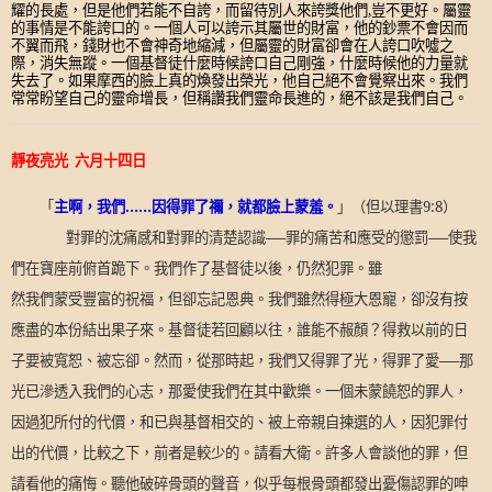
耀的長處
，
但是他們若能不自誇
，
而留待別人來誇獎他們
,
豈不更好。屬靈
的事情是不能誇口的。一個人可以誇示其屬世的財富
，
他的鈔票不會因而
不翼而飛，錢財也不會神奇地縮減
，
但屬靈的財富卻會在人誇口吹噓之
際
，
消失無蹤。一個基督徒什麼時候誇口自己剛強
，
什麼時候他的力量就
失去了。如果摩西的臉上真的煥發出榮光
，
他自己絕不會覺察出來。我們
常常盼望自己的靈命增長
，
但稱讚我們靈命長進的
，
絕不該是我們自己。
靜夜亮光
六月十四日
「
主啊，我們
……
因得罪了禰，就都臉上蒙羞。
」
（但以理書
9:8
）
對罪的沈痛感和對罪的清楚認識──罪的痛苦和應受的懲罰──使我
們在寶座前俯首跪下。我們作了基督徒以後，仍然犯罪。雖
然我們蒙受豐富的祝福，但卻忘記恩典。我們雖然得極大恩寵，卻沒有按
應盡的本份結出果子來。基督徒若回顧以往，誰能不赧顏？得救以前的日
子要被寬恕、被忘卻。然而，從那時起，我們又得罪了光，得罪了愛──那
光已滲透入我們的心志，那愛使我們在其中歡樂。一個未蒙饒恕的罪人，
因過犯所付的代價，和已與基督相交的、被上帝親自揀選的人，因犯罪付
出的代價，比較之下，前者是較少的。請看大衛。許多人會談他的罪，但
請看他的痛悔。聽他破碎骨頭的聲音，似乎每根骨頭都發出憂傷認罪的呻