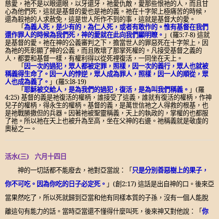
慈愛，祂不是以眼還眼，以牙還牙，祂愛仇敵，愛那些恨祂的人，而且甘
心為他們死，這就是基督的愛也是祂的義。祂在十字架上極痛苦的時候，
還為殺祂的人求赦免，這是世人所作不到的事，這就是基督大的愛。
「
為義人死，是少有的，為仁人死，或者有敢作的。惟有基督在我們
還作罪人的時候為我們死，神的愛就在此向我們顯明瞭。
」
(
羅
5:7-8)
這就
是基督的愛。祂在神的公義審判之下，擔當世人的罪惡死在十字架上，因
為祂的死彰顯了神的公義，而且敗壞了那掌死權的。凡接受基督之義的
人，都要和基督一樣，有權利得以從死裡復活，一同坐在天上。
「
因一次的過犯，眾人都被定罪，照樣，因一次的義行，眾人也就被
稱義得生命了。因一人的悖逆，眾人成為罪人，照樣，因一人的順從，眾
人也成為義了。
」
(
羅
5:l8-19)
「
耶穌被交給人，是為我們的過犯，復活，是為叫我們稱義。
」
(
羅
4:25)
基督的義是祂復活的權柄，誰接受了這義，誰就有復活的權柄，作神
兒子的權柄，得永生的權柄。基督的義，是萬世信祂之人得救的根基，也
是祂戰勝撒但的兵器。因著祂被聖靈稱義，天上的執政的，掌權的也都服
了祂。所以祂在天上也被升為至高，坐在父神的右邊。祂稱義就是敬虔的
奧秘之一。
活水
(
三
)
六月十四日
神的一切話都不能廢去，祂對亞當說：「
只是分別善惡樹上的果子，
你不可吃。因為你吃的日子必定死。
」
(
創
2:17)
這話是出自神的口。後來亞
當果然吃了，所以死就歸到亞當和他有同樣本質的子孫，沒有一個人能脫
離這句有能力的話。當時亞當還不懂得什麼叫死，後來神又對他說：「
你