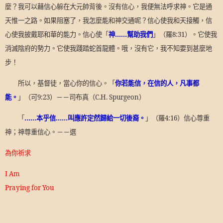
麼？我可以藉信心躲在大元帥背後。沒有信心，我便無法呼求神。它是通
天惟一之路。如果阻塞了，我怎麼能和神交通呢？信心使我和天接觸，信
心使我披戴耶和華的能力。信心使「
神……幫助我們
」（羅
8:31
）。它使我
消滅陰府的勢力。它使我踐踏蛇首龍體。哦，沒有它，我不知要到甚麼地
步！
所以，基督徒，當心你的信心。「
你若能信，在信的人，凡事都
能。
」（可
9:23
）－－司布真（
C.H. Spurgeon
）
「
……本乎信……叫應許定然歸給一切後裔。
」（羅
4:16
）信心尊重
神；神尊重信心。－－選
為你祈求
I Am
Praying for You