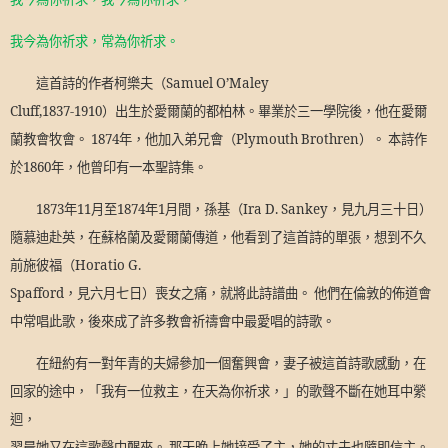
我今為你祈求，常為你祈求。
這首詩的作者柯樂夫（
Samuel O
’
Maley
Cluff,1837-1910
）出生於愛爾蘭的都柏林。畢業於三一學院後，他在愛爾
蘭教會牧會。
1874
年，他加入弟兄會（
Plymouth Brothren
）。 本詩作
於
1860
年，他曾印有一本聖詩集。
1873
年
11
月至
1874
年
1
月間，孫基（
Ira D. Sankey
，見九月三十日）
隨慕迪赴英，在蘇格蘭及愛爾蘭傳道，他看到了這首詩的單張，想到不久
前施彼福（
Horatio G.
Spafford
，見六月七日）喪女之痛，就將此詩譜曲。 他們在倫敦的佈道會
中常唱此歌，後來成了許多教會祈禱會中最愛唱的詩歌。
在紐約有一對年青的夫婦參加一個奮興會，妻子被這首詩歌感動，在
回家的途中，「我有一位救主，在天為你祈求，」的歌聲不斷在她耳中縈
迴，
翌晨她又在這歌聲中醒來。 那天晚上她接受了主，她的丈夫也隨即信主。