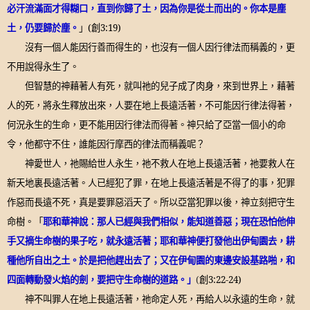
必汗流滿面才得糊口，直到你歸了土，因為你是從土而出的。你本是塵
土，仍要歸於塵。
」
(
創
3:19)
沒有一個人能因行善而得生的，也沒有一個人因行律法而稱義的，更
不用說得永生了。
但智慧的神藉著人有死，就叫祂的兒子成了肉身，來到世界上，藉著
人的死，將永生釋放出來，人要在地上長遠活著，不可能因行律法得著，
何況永生的生命，更不能用因行律法而得著。神只給了亞當一個小的命
令，他都守不住，誰能因行摩西的律法而稱義呢？
神愛世人，祂賜給世人永生，祂不救人在地上長遠活著，祂要救人在
新天地裏長遠活著。人已經犯了罪，在地上長遠活著是不得了的事，犯罪
作惡而長遠不死，真是要罪惡滔天了。所以亞當犯罪以後，神立刻把守生
命樹。「
耶和華神說：那人已經與我們相似，能知道善惡；現在恐怕他伸
手又摘生命樹的果子吃，就永遠活著；耶和華神便打發他出伊甸園去，耕
種他所自出之土。於是把他趕出去了；又在伊甸園的東邊安設基路啪，和
四面轉動發火焰的劍，要把守生命樹的道路。」
(
創
3:22-24)
神不叫罪人在地上長遠活著，祂命定人死，再給人以永遠的生命，就