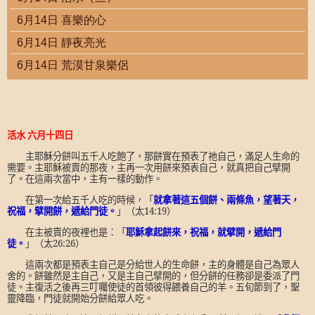
6月14日 喜樂的心
6月14日 靜夜亮光
6月14日 荒漠甘泉樂侶
活水 六月十四日
主耶穌分餅叫五千人吃飽了，那餅實在預表了祂自己，滿足人生命的
需要。主耶穌被賣的那夜，主再一次用餅來預表自己，就真把自己擘開
了。在這兩次當中，主有一樣的動作。
在第一次給五千人吃的時候，「
就拿著這五個餅、兩條魚，望著天，
祝福，擘開餅，遞給門徒。
」（太
14:19
）
在主被賣的夜裡也是：「
耶穌拿起餅來，祝福，就擘開，遞給門
徒。
」（太
26:26
）
這兩次都是預表主自己是分給世人的生命餅，主的身體是自己為眾人
舍的。餅雖然是主自己，又是主自己擘開的，但分餅的任務卻是委派了門
徒。主復活之後再三叮囑使徒的首領彼得餵養自己的羊。五旬節到了，聖
靈降臨，門徒就開始分餅給眾人吃。