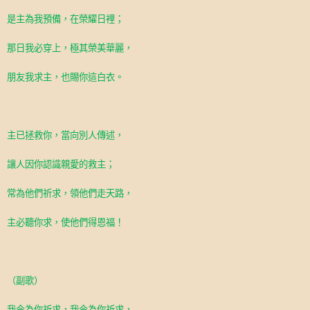
是主為我預備，在榮耀日裡；
那日我必穿上，極其榮美華麗，
朋友我求主，也賜你這白衣。
主已拯救你，當向別人傳述，
讓人因你認識親愛的救主；
常為他們祈求，領他們走天路，
主必聽你求，使他們得恩福！
（副歌）
我今為你祈求，我今為你祈求，