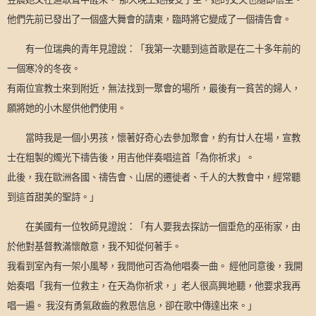
他們先前已發出了一個盛大舞會的請柬，臨時將它變成了一個禱告會。
有一位瑞典的青年見證說：「我第一次聽到這首歌是在二十多年前的
一個寒冷的冬夜。
有兩位宣教士來到附近，無法找到一聚會的場所，最後有一貧苦的婦人，
願將她的小木屋供他們使用。
當時我是一個小男孩，懷著好奇心去參加聚會，約有廿人在場，宣教
士在粗製的燭光下禱告後，用吉他伴奏唱這首「為你祈求」。
此後，我在歐洲各國、禱告會、山居的遷徙者、千人的大教會中，經常聽
到這首甜美的聖詩。」
在美國有一位牧師見證說：「有人要我去探訪一個垂危的巫術家，由
於他對基督教滿懷敵意，我不知從何著手。
我看到室內有一架小風琴，我問他可否為他唱奏一曲。 經他同意後，我開
始奏唱「我有一位救主，在天為你祈求，」老人很高興地聽，他要求我再
唱一遍。 我沒有勇氣啟齒的救恩信息，卻在歌中傳達出來。」