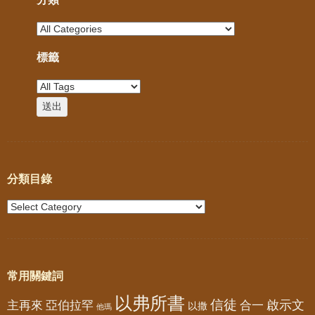
標籤
分類目錄
常用關鍵詞
以弗所書
信徒
亞伯拉罕
啟示文
主再來
合一
以撒
他瑪