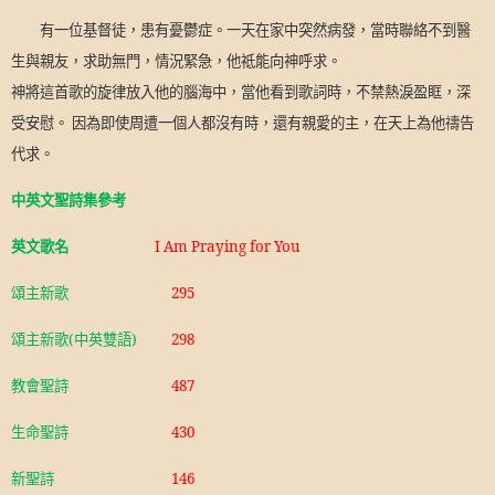
有一位基督徒，患有憂鬱症。一天在家中突然病發，當時聯絡不到醫
生與親友，求助無門，情況緊急，他祗能向神呼求。
神將這首歌的旋律放入他的腦海中，當他看到歌詞時，不禁熱淚盈眶，深
受安慰。 因為即使周遭一個人都沒有時，還有親愛的主，在天上為他禱告
代求。
中英文聖詩集參考
英文歌名
I Am Praying for You
頌主新歌
295
頌主新歌
(
中英雙語
)
298
教會聖詩
487
生命聖詩
430
新聖詩
146