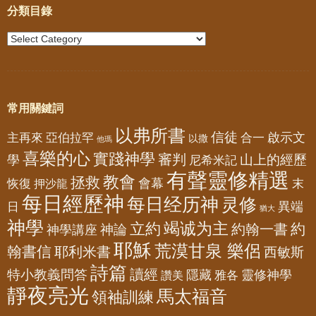
分類目錄
常用關鍵詞
以弗所書
信徒
亞伯拉罕
啟示文
主再來
合一
以撒
他瑪
喜樂的心
實踐神學
審判
山上的經歷
學
尼希米記
有聲靈修精選
教會
拯救
會幕
恢復
押沙龍
末
每日經歷神
每日经历神
灵修
異端
日
猶大
神學
竭诚为主
立約
約
神論
約翰一書
神學講座
耶穌
荒漠甘泉 樂侶
翰書信
耶利米書
西敏斯
詩篇
讀經
特小教義問答
隱藏
靈修神學
雅各
讚美
靜夜亮光
馬太福音
領袖訓練