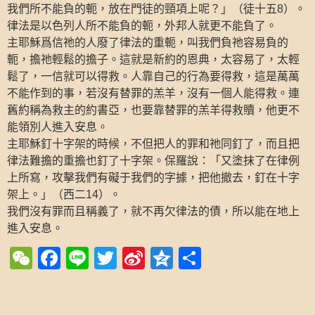
我們所不能負的軛，放在門徒的頸項上呢？」（徒十五
）。
8
律法是以色列人所不能負的軛，外邦人就更不能負了。
主耶穌爲信祂的人廢了律法的重軛，叫我們負祂容易負的
軛，擔祂輕鬆的擔子。這就是新約的恩典，太容易了，太輕
鬆了，一信就可以得救。人靠自己的行為要得救，這是萬萬
不能作到的事，若沒有替罪的羔羊，沒有一個人能得救。連
舊約稱為救主的約書亞，也要靠替罪的羔羊得救贖，他更不
能領別人進入安息。
主耶穌釘十字架的時候，不但把人的罪和祂同釘了，而且把
律法難擔的重擔也釘了十字架。保羅說：「又塗抹了在律例
上所寫，攻擊我們有礙于我們的字據，把他撤去，釘在十字
架上。」（西二
）。
14
我們沒有罪而且稱義了，就不再欠律法的債，所以能在地上
進入安息。
WeChat
Facebook
Line
Twitter
Sina
Qzone
Share
Weibo