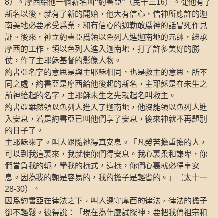
）。摩西給他一個新名叫“約書亞”（民十三
）。從他有了
8
16
新名以後，就有了新的開始，他大有信心，信神所應許的迦
南美地必要承受爲業，和有信心的迦勒敢爲神的話冒死作見
証。後來，神立約書亞爲領以色列人進迦南地的元帥，繼承
摩西的工作，領以色列人進入迦南地，打了許多美好的勝
仗，作了主耶穌基督的影像人物。
約書亞名字的意思是與主耶穌相同，也是救主的意思，所不
同之處，約書亞是摩西給他後起的新名，主耶穌是在未生之
前神給起的名字，主耶穌未生之先就起名叫救主。
約書亞雖然領以色列人進入了迦南地，他沒能領以色列人進
入安息，若是約書亞已叫他們享了安息，後來神就不再題別
的日子了。
主耶穌來了。叫人跟隨祂得真安息。「凡勞苦擔重擔的人，
可以到我這裏來，我就使你們得安息。我心裏柔和謙卑，你
們當負我的軛，學我的樣式，這樣，你們心裏就必得享安
息。因為我的軛是容易的，我的擔子是輕省的。」（太十一
）。
28-30
因爲約書亞在律法之下，叫人遵守摩西的律法，律法的擔子
卻不輕鬆。彼得說：「現在為什麼試探神，要把我們祖宗和