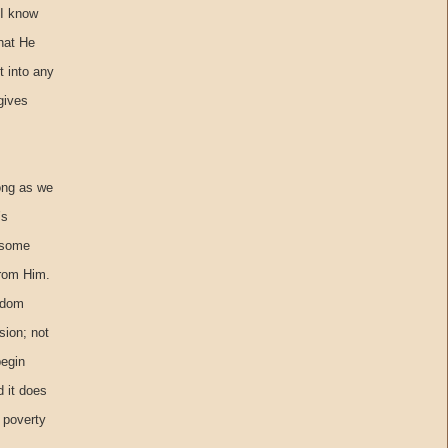
 I know
hat He
 into any
gives
long as we
’s
r some
from Him.
ngdom
sion; not
begin
d it does
 poverty