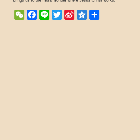
brings us to the moral frontier where Jesus Christ works.
WeChat
Facebook
Line
Twitter
Sina
Qzone
Share
Weibo
Post navigation