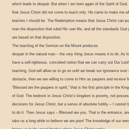
which leads to despair. But when I am born again of the Spirit of God,
that Jesus Christ did not come to teach only: He came to make me w
teaches I should be. The Redemption means that Jesus Christ can put
man the disposition that ruled His own life, and all the standards God 
are based on that disposition.
The teaching of the Sermon on the Mount produces
despair in the natural man – the very thing Jesus means it to do. As 
have a self-righteous, conceited notion that we can carry out Our Lord
teaching, God will allow us to go on until we break our ignorance ove
obstacle, then we are willing to come to Him as paupers and receive 
“Blessed are the paupers in spirit,” that is the first principle in the Ki
of God. The bedrock in Jesus Christ’s kingdom is poverty, not posses
decisions for Jesus Christ, but a sense of absolute futility – I cannot 
to do it. Then Jesus says – Blessed are you. That is the entrance, an
take us a long while to believe we are poor! The knowledge of our own