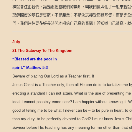
神就會任由我們，讓難處揭露我們的無知，叫我們像叫化子一般來親就
耶穌國度的基石是貧窮，不是產業；不是決志接受耶穌基督，而是完全無
門，我們往往要花好長時間才相信自己真的貧窮！若知道自己貧窮，就
July
21 The Gateway To The Kingdom
“
Blessed are the poor in
spirit.” Matthew 5:3
Beware of placing Our Lord as a Teacher first. If
Jesus Christ is a Teacher only, then all He can do is to tantalize me b
erecting a standard I can not attain. What is the use of presenting me
ideal I cannot possibly come near? I am happier without knowing it. W
good of telling me to be what I never can be – to be pure in heart, to 
than my duty, to be perfectly devoted to God? I must know Jesus Chr
Saviour before His teaching has any meaning for me other than that of