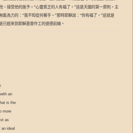
他，接受他的施予。“心靈貧乏的人有福了。”這是天國的第一原則。主
能為力的：“我不知從何著手。”那時耶穌說：“你有福了。”這就是
是已經來到耶穌基督作工的道德前線。
y
 with an
hat is the
do more
ist as
 an ideal