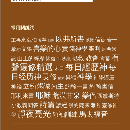
常用關鍵詞
以弗所書
信徒
亞伯拉罕
主再來
合一
以撒
他瑪
喜樂的心
實踐神學
審判
啟示文學
尼希米
有
教會
拯救
山上的經歷
會幕
記
恢復
押沙龍
聲靈修精選
每日經歷神
每
末日
日经历神
神學
灵修
異端
神學講座
猶大
竭诚为主
立約
約翰書信
神論
約翰一書
耶穌
荒漠甘泉 樂侶
耶利米書
西敏斯特
詩篇
讀經
小教義問答
隱藏
靈修神
雅各
讚美
靜夜亮光
馬太福音
領袖訓練
學