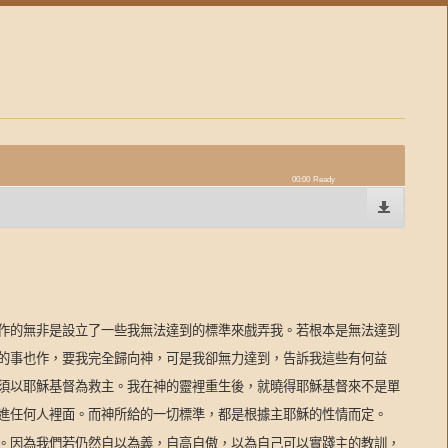
00:00
Ready
作的無非是設立了一些我無法達到的標準來戲弄我。若根本是無法達到
的事也作，要我完全歸向神，可是我卻無力達到，告訴我這些有何益
須以耶穌基督為救主。我在神的靈裡重生後，就曉得耶穌基督來不是單
進任何人裡面。而神所給的一切標準，都是根據主耶穌的性情而定。
。因為我們若仍然自以為義，自高自傲，以為自己可以實踐主的教訓，