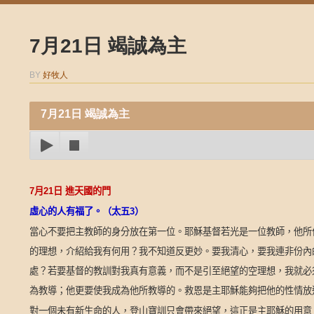
7月21日 竭誠為主
BY
好牧人
7月21日 竭誠為主
7
月
21
日
進天國的門
虛心的人有福了。（太五
3
）
當心不要把主教師的身分放在第一位。耶穌基督若光是一位教師，他所
的理想，介紹給我有何用？我不知道反更妙。要我清心，要我連非份內
處？若要基督的教訓對我真有意義，而不是引至絕望的空理想，我就必
為教導；他更要使我成為他所教導的。救恩是主耶穌能夠把他的性情放
對一個未有新生命的人，登山寶訓只會帶來絕望，這正是主耶穌的用意