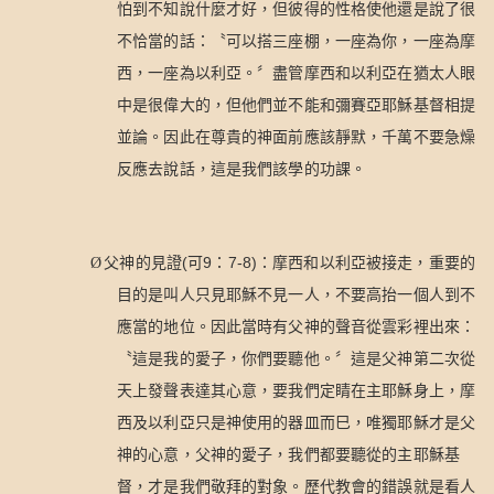
怕到不知說什麼才好，但彼得的性格使他還是說了很
不恰當的話：〝可以搭三座棚，一座為你，一座為摩
西，一座為以利亞。〞盡管摩西和以利亞在猶太人眼
中是很偉大的，但他們並不能和彌賽亞耶穌基督相提
並論。因此在尊貴的神面前應該靜默，千萬不要急燥
反應去說話，這是我們該學的功課。
(
9
7-8)
Ø
父神的見證
可
：
：摩西和以利亞被接走，重要的
目的是叫人只見耶穌不見一人，不要高抬一個人到不
應當的地位。因此當時有父神的聲音從雲彩裡出來：
〝這是我的愛子，你們要聽他。〞這是父神第二次從
天上發聲表達其心意，要我們定睛在主耶穌身上，摩
西及以利亞只是神使用的器皿而巳，唯獨耶穌才是父
神的心意，父神的愛子，我們都要聽從的主耶穌基
督，才是我們敬拜的對象。歷代教會的錯誤就是看人