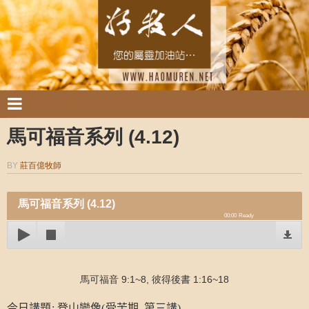
馬可福音系列 (4.12)
BY
莊百億牧師
馬可福音系列 (4.12)
00:00
Ready
馬可福音 9:1~8, 彼得後書 1:16~18
今日講題
:
登山變像
(
受苦期
–
第三講)