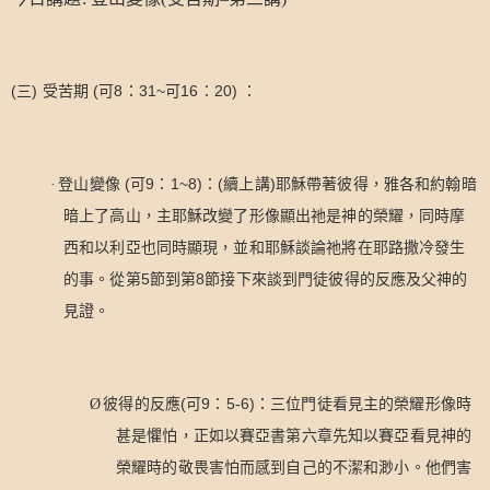
(
)
(
8
31~
16
20)
三
受苦期
可
：
可
：
：
(
9
1~8)
(
)
·
登山變像
可
：
：
續上講
耶穌帶著彼得，雅各和約翰暗
暗上了高山，主耶穌改變了形像顯出祂是神的榮耀，同時摩
西和以利亞也同時顯現，並和耶穌談論祂將在耶路撒冷發生
5
8
的事。從第
節到第
節接下來談到門徒彼得的反應及父神的
見證。
(
9
5-6)
Ø
彼得的反應
可
：
：三位門徒看見主的榮耀形像時
甚是懼怕，正如以賽亞書第六章先知以賽亞看見神的
榮耀時的敬畏害怕而感到自己的不潔和渺小。他們害