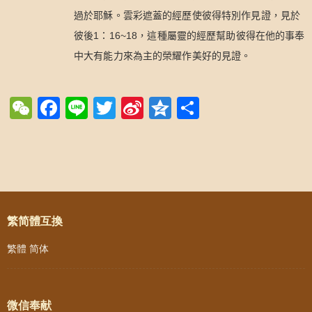
過於耶穌。雲彩遮蓋的經歷使彼得特別作見證，見於
1
16~18
彼後
：
，這種屬靈的經歷幫助彼得在他的事奉
中大有能力來為主的榮耀作美好的見證。
WeChat
Facebook
Line
Twitter
Sina
Qzone
Share
Weibo
Post navigation
繁简體互換
繁體
简体
微信奉献