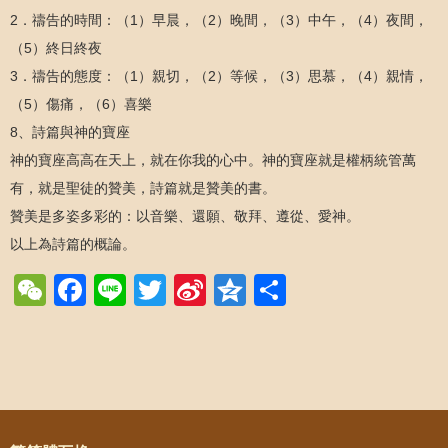
2．禱告的時間：（1）早晨，（2）晚間，（3）中午，（4）夜間，
（5）終日終夜
3．禱告的態度：（1）親切，（2）等候，（3）思慕，（4）親情，
（5）傷痛，（6）喜樂
8、詩篇與神的寶座
神的寶座高高在天上，就在你我的心中。神的寶座就是權柄統管萬
有，就是聖徒的贊美，詩篇就是贊美的書。
贊美是多姿多彩的：以音樂、還願、敬拜、遵從、愛神。
以上為詩篇的概論。
WeChat
Facebook
Line
Twitter
Sina
Qzone
Share
Weibo
Post navigation