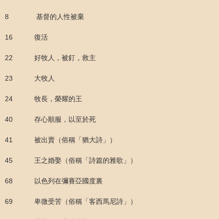
8 基督的人性被棄
16 復活
22 好牧人，被釘，救主
23 大牧人
24 牧長，榮耀的王
40 存心順服，以至於死
41 被出賣（俗稱「猶大詩」）
45 王之婚娶（俗稱「詩篇的雅歌」）
68 以色列在彌賽亞國度裏
69 卑微受苦（俗稱「客西馬尼詩」）