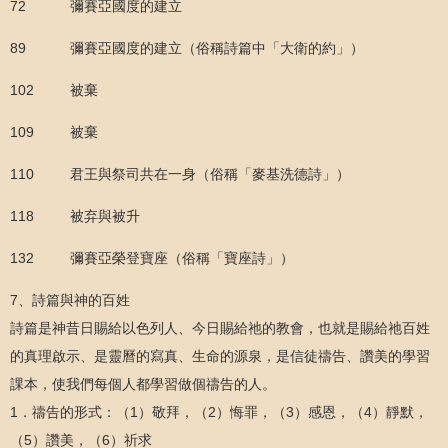
72 彌賽亞國度的建立
89 彌賽亞國度的建立（俗稱詩篇中「大衛的約」）
102 被棄
109 被棄
110 君王與祭司共在一身（俗稱「麥基洗德詩」）
118 被弃與被升
132 彌賽亞榮登寶座（俗稱「寶座詩」）
7、詩篇與神的百姓
詩篇是神昔日賜給以色列人、今日賜給祂的教會，也就是賜給祂百姓
的真理啟示、是靈曆的寫真、生命的源泉，是信徒禱告、讚美的學習
課本，使我們每個人都學習做個禱告的人。
1．禱告的形式：（1）敬拜，（2）悔罪，（3）感恩，（4）靜默，
（5）讚美，（6）祈求