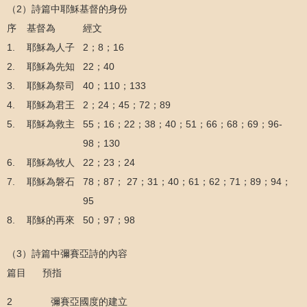
（2）詩篇中耶穌基督的身份
序
基督為
經文
1.
耶穌為人子
2；8；16
2.
耶穌為先知
22；40
3.
耶穌為祭司
40；110；133
4.
耶穌為君王
2；24；45；72；89
5.
耶穌為救主
55；16；22；38；40；51；66；68；69；96-
98；130
6.
耶穌為牧人
22；23；24
7.
耶穌為磐石
78；87； 27；31；40；61；62；71；89；94；
95
8.
耶穌的再來
50；97；98
（3）詩篇中彌賽亞詩的內容
篇目 預指
2 彌賽亞國度的建立