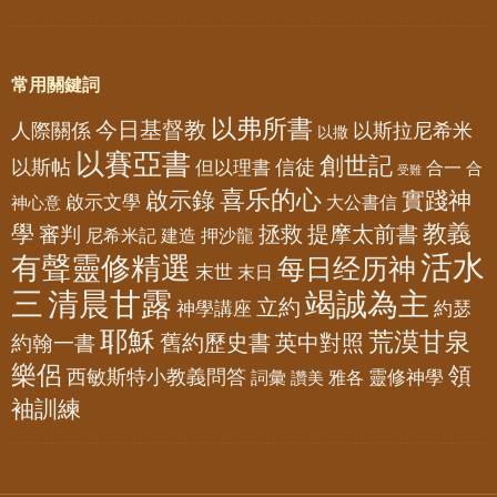
常用關鍵詞
以弗所書
今日基督教
人際關係
以斯拉尼希米
以撒
以賽亞書
創世記
以斯帖
但以理書
信徒
合一
合
受難
喜乐的心
啟示錄
實踐神
啟示文學
大公書信
神心意
教義
學
拯救
提摩太前書
審判
尼希米記
建造
押沙龍
活水
有聲靈修精選
每日经历神
末世
末日
三
清晨甘露
竭誠為主
立約
神學講座
約瑟
耶穌
荒漠甘泉
舊約歷史書
英中對照
約翰一書
樂侶
領
西敏斯特小教義問答
靈修神學
詞彙
雅各
讚美
袖訓練