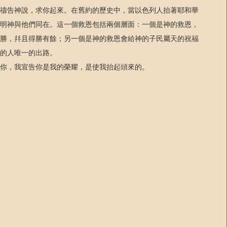
禱告神說，求你起來。在舊約的歷史中，當以色列人抬著耶和華
明神與他們同在。這一個救恩包括兩個層面：一個是神的救恩，
勝，幷且得勝有餘；另一個是神的救恩會給神的子民屬天的祝福
的人唯一的出路。
于你，我宣告你是我的榮耀，是使我抬起頭來的。