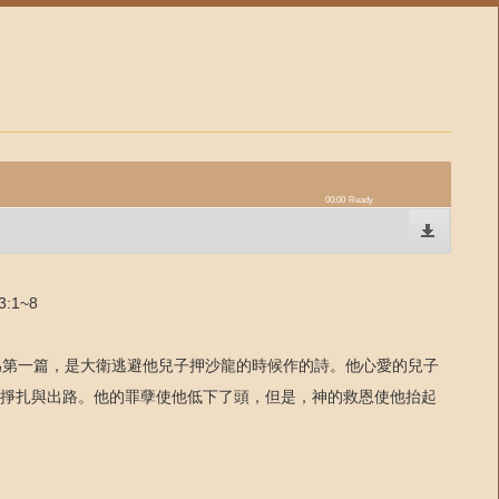
00:00
Ready
:1~8
為第一篇，是大衛逃避他兒子押沙龍的時候作的詩。他心愛的兒子
掙扎與出路。他的罪孽使他低下了頭，但是，神的救恩使他抬起