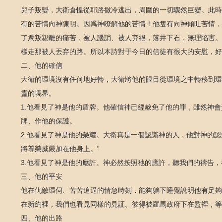
兒子叛變，大衛倉惶從耶路撒冷逃出，周圍的一切驟然巨變。此時
有的苦情向神陳明。因爲神瞭解他的苦情！他隻有向神傾吐苦情，
了衆叛親離的痛苦，被人譏誚、被人弃絕，落井下石，無理陷害。
樣走那被人丟弃的路。所以本詩對于今日的信徒有很大的安慰，好
二、他的確信
大衛的環境沒有任何地好轉，大衛將他的眼目從環境之中轉移到環
靈的境界。
1.他看見了神是他的盾牌。他確信神已經赦免了他的罪，雖然神
牌、作他的保護。
2.他看見了神是他的榮耀。大衛真是一個認識神的人，他對神的認
將尊榮威嚴加在他身上。”
3.他看見了神是他的應許。神必然按照祂的應許，聽我們的禱告
三、他的平安
他在仇敵環伺、苦苦追逼的情急時刻，能夠躺下睡覺說明他有足夠
在新約裡，我們也看見同樣的見証。彼得被羅馬政府下在監裡，等
四、他的出路