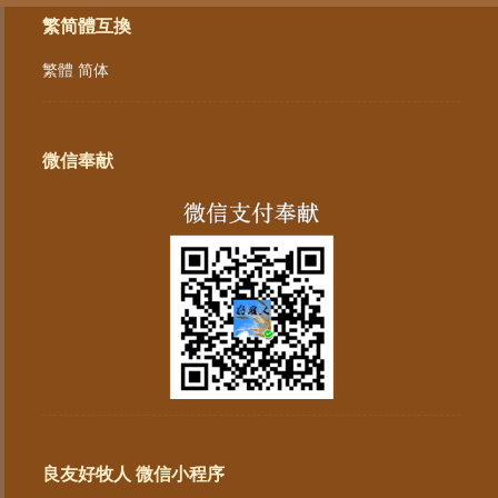
繁简體互換
繁體
简体
微信奉献
良友好牧人 微信小程序