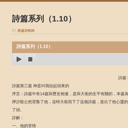
詩篇系列（1.10）
BY
唐越加牧師
詩篇系列（1.10）
詩篇 3
詩篇第三篇 神是叫我抬起頭來的
序言：詩篇中有14篇與歷史相連，是與大衛的生平有關的，本篇
押沙龍公然背叛了他，這時大衛寫下了這個詩篇，道出了他心靈的
了頭。
詳解：
一、他的苦情