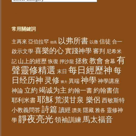
常用關鍵詞
以弗所書
信徒
亞伯拉罕
主再來
合一
以撒
他瑪
喜樂的心
實踐神學
審判
啟示文學
尼希米
有
教會
拯救
山上的經歷
會幕
記
恢復
押沙龍
聲靈修精選
每日經歷神
每
末日
日经历神
神學
灵修
異端
神學講座
猶大
竭诚为主
立約
約翰書信
神論
約翰一書
耶穌
荒漠甘泉 樂侶
耶利米書
西敏斯特
詩篇
讀經
小教義問答
隱藏
靈修神
雅各
讚美
靜夜亮光
馬太福音
領袖訓練
學