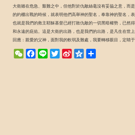
大衛雖在危急、艱難之中，但他對於仇敵絲毫沒有妥協之意，而是
的約櫃出戰的時候，就表明他們高舉神的聖名，奉靠神的聖名，表
也就是我們的救主耶穌基督已經打敗仇敵的一切黑暗權勢，已然得
和永遠的庇佑。這是大衛的出路，也是我們的出路，是凡生在世上
回應：親愛的父神，面對我的軟弱及難處，我要轉移眼目，定睛
WeChat
Facebook
Line
Twitter
Sina
Qzone
Share
Weibo
Post navigation