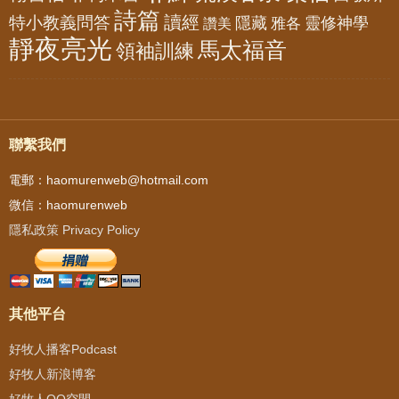
詩篇
讀經
特小教義問答
隱藏
靈修神學
雅各
讚美
靜夜亮光
馬太福音
領袖訓練
聯繫我們
電郵：haomurenweb@hotmail.com
微信：haomurenweb
隱私政策 Privacy Policy
其他平台
好牧人播客Podcast
好牧人新浪博客
好牧人QQ空間