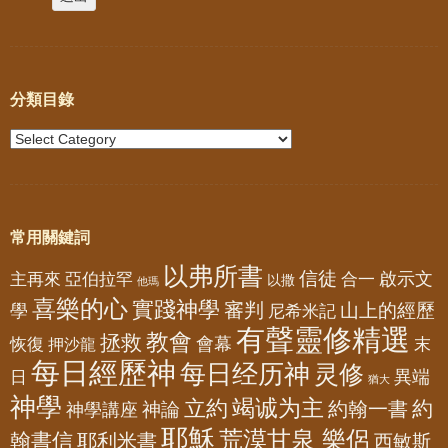
分類目錄
常用關鍵詞
以弗所書
信徒
亞伯拉罕
啟示文
主再來
合一
以撒
他瑪
喜樂的心
實踐神學
審判
山上的經歷
學
尼希米記
有聲靈修精選
教會
拯救
會幕
恢復
押沙龍
末
每日經歷神
每日经历神
灵修
異端
日
猶大
神學
竭诚为主
立約
約
神論
約翰一書
神學講座
耶穌
荒漠甘泉 樂侶
翰書信
耶利米書
西敏斯