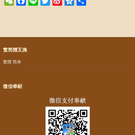
WeChat
Facebook
Line
Twitter
Sina
Qzone
Share
Weibo
Post navigation
繁简體互換
繁體
简体
微信奉献