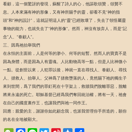
看顧，這一個驚訝的發現，蘇醒了詩人的心，他謳歌頌贊，頌贊不
息。人本來滿有神的形像，又有神所賜予的靈，卻看不見“神的指
頭”和“神的設計”，這就証明這人的“靈”已經敗壞了，失去了領悟屬靈
事物的能力，也就失去了“神的形像”。然而，神沒有放弃人，而是“記
念”人、“眷顧人”。
三、因爲祂抬舉我們
在永恒的主面前，人是何等的渺小、何等的短暫。然而人的寶貴不是
因為身體，而是因為人有靈魂。人比動物高等一點，但是人比神微小
一點。從創世以來，人犯罪以後，神就一直在尋找人、眷顧人、尋找
人、拯救人、抬舉人。父神爲了拯救墮落的人，竟然賜下祂的獨生子
來到世間，爲了我們的罪釘死在十字架上，救贖我們脫離罪惡，脫離
將來永遠的死亡。耶穌基督已經爲我們奪回統治權，將有一天，祂會
在自己的國度裏作王，也讓我們與祂一同作王。
回應：親愛的主，謝謝你如此顧念我，也派我管理你手所造的，願你
的名在全地被顯大。