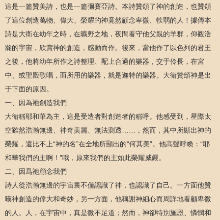
這是一篇贊美詩，也是一篇彌賽亞詩。本詩贊頌了神的創造，也贊頌
了這位創造萬物、偉大、榮耀的神竟然顧念卑微、軟弱的人！據傳本
詩是大衛在幼年之時，在曠野之地，夜間看守他父親的羊群，仰觀浩
瀚的宇宙，欣賞神的創造，感動而作。後來，當他作了以色列的君王
之後，他將幼年所作之詩整理、配上合適的樂器，交于伶長，在宮
中、或聖殿歌唱，而所用的樂器，就是迦特的樂器。大衛贊頌神是出
于下面的原因。
一、因為祂創造我們
大衛稱耶和華為主，這是受造者對創造者的稱呼。他感受到，星際太
空雖然浩瀚無邊、神奇美麗、無法測透……，然而，其中所顯出神的
榮耀，還比不上“神的名”在全地所顯出的“何其美”。他高聲呼喚：“耶
和華我們的主啊！”哦，原來我們的主如此榮耀威嚴。
二、因爲祂顧念我們
詩人從浩瀚無邊的宇宙裏不僅認識了神，也認識了自己。一方面他贊
嘆神創造的偉大和奇妙，另一方面，他稱謝神細心而周詳地看顧卑微
的人。人，在宇宙中，真是微不足道；然而，神卻特別施恩、憐憫和