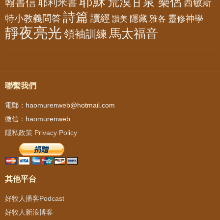
耶穌
荒漠甘泉 樂侶
翰書信
耶利米書
西敏斯
詩篇
讀經
特小教義問答
隱藏
靈修神學
雅各
讚美
靜夜亮光
馬太福音
領袖訓練
聯繫我們
電郵：haomurenweb@hotmail.com
微信：haomurenweb
隱私政策 Privacy Policy
其他平台
好牧人播客Podcast
好牧人新浪博客