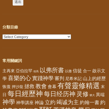
分類目錄
常用關鍵詞
以弗所書
信徒
亞伯拉罕
啟示文
主再來
合一
以撒
他瑪
喜樂的心
實踐神學
審判
山上的經歷
學
尼希米記
有聲靈修精選
教會
拯救
會幕
恢復
押沙龍
末
每日經歷神
每日经历神
灵修
異端
日
猶大
神學
竭诚为主
立約
約
神論
約翰一書
神學講座