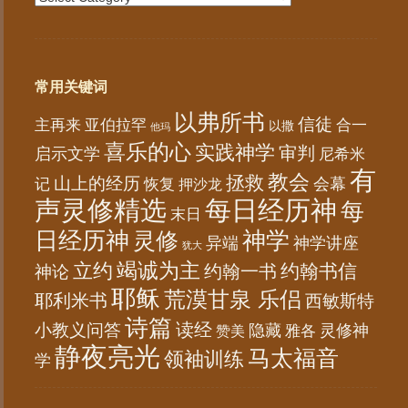
常用关键词
以弗所书
信徒
亚伯拉罕
主再来
合一
以撒
他玛
喜乐的心
实践神学
审判
启示文学
尼希米
有
教会
拯救
山上的经历
会幕
记
恢复
押沙龙
声灵修精选
每日经历神
每
末日
日经历神
神学
灵修
异端
神学讲座
犹大
竭诚为主
立约
约翰书信
神论
约翰一书
耶稣
荒漠甘泉 乐侣
耶利米书
西敏斯特
诗篇
读经
小教义问答
隐藏
灵修神
雅各
赞美
静夜亮光
马太福音
领袖训练
学