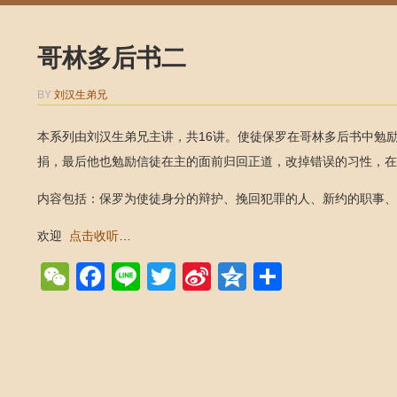
哥林多后书二
BY
刘汉生弟兄
本系列由刘汉生弟兄主讲，共16讲。使徒保罗在哥林多后书中勉
捐，最后他也勉励信徒在主的面前归回正道，改掉错误的习性，在
内容包括：保罗为使徒身分的辩护、挽回犯罪的人、新约的职事、
欢迎
点击收听
…
WeChat
Facebook
Line
Twitter
Sina
Qzone
Share
Weibo
Post navigation