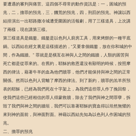
要遭遇的審判與痛苦。這四個不尋常的動作資訊是：一，困城的預
兆，二，擔罪的預兆，三，饑荒的預兆，四，刑罰的預兆。神讓以西
結排演出一出耶路撒冷城遭受圍困的活報劇，用了三樣道具，上次講
了兩樣，現在講第三樣。
第三樣道具是鐵鏊。鐵鏊是以色列人廚房工具，用來烤餅的一種平底
鍋。以西結在經文裏是這樣描述的，“又要拿個鐵鏊，放在你和城的中
間，作為鐵牆。” 罪就是是橫亙在神與人之間的鐵牆，人類的困苦與
死亡都是從罪來的。在舊約，耶穌的救恩還沒有顯明的時候，按照摩
西的律法，藉著牛羊的血為他們贖罪，他們才能保持與神之間的正常
關係。然而以色列人背離了摩西的律法。到了新約，贖罪的羔羊所預
表的耶穌，已經為我們死在十字架上，為我們這些罪人作了挽回祭，
使我們這些已經相信的罪人得蒙救贖，除去了我們與神之間罪孽，拆
毀了我們與神之間的牆垣，我們可以靠著耶穌的寶血得以坦然無懼的
來到神的面前，與神面對面。神藉以西結先知為以色列人作困城的預
兆。
二、擔罪的預兆