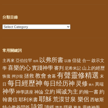
分類目錄
常用關鍵詞
以弗所書
信徒
亞伯拉罕
啟示文
主再來
合一
以撒
他瑪
喜樂的心
實踐神學
審判
山上的經歷
學
尼希米記
有聲靈修精選
教會
拯救
會幕
恢復
押沙龍
末
每日經歷神
每日经历神
灵修
異端
日
猶大
神學
竭诚为主
立約
約
神論
約翰一書
神學講座
耶穌
荒漠甘泉 樂侶
翰書信
耶利米書
西敏斯
詩篇
讀經
特小教義問答
隱藏
靈修神學
雅各
讚美