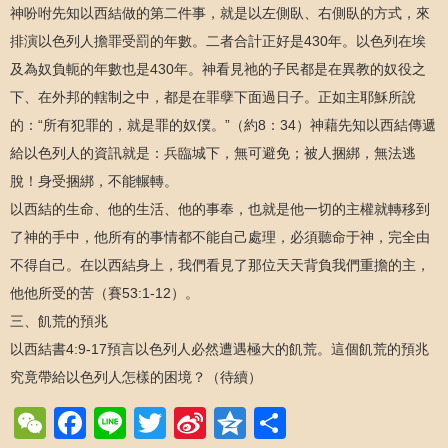
神吩咐先知以西結做的第二件事，就是以左側臥、右側臥的方式，來
排演以色列人擔罪受罰的年數。二者合計正好是430年。以色列在埃
及為奴負軛的年數也是430年。神看見祂的子民都是在異教的奴役之
下、在外邦的轄制之中，都是在罪孽下面過日子。正如主耶穌所說
的：“所有犯罪的，就是罪的奴僕。”（約8：34）神藉先知以西結傳遞
給以色列人的資訊就是：兵臨城下，無可避免；被人捆綁，無法逃
脫！身受捆綁，不能輾轉。
以西結的生命、他的生活、他的事奉，也就是他一切的主權就轉移到
了神的手中，他所有的事情都不能自己處理，必須聽命于神，完全由
不得自己。在以西結身上，我們看見了那位天天背負我們重擔的主，
他他所受的苦（賽53:1-12）。
三、飢荒的預兆
以西結書4:9-17預言以色列人必然遭遇極大的飢荒。這個飢荒的預兆
究竟帶給以色列人怎樣的困境？（待續）
WeChat
Facebook
Line
Twitter
Sina
Qzone
Share